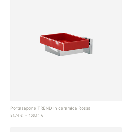
Portasapone TREND in ceramica Rossa
-
81,74
€
106,14
€