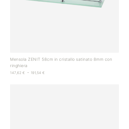
Mensola ZENIT 58cm in cristallo satinato 8mm con
ringhiera
-
147,62
€
191,54
€