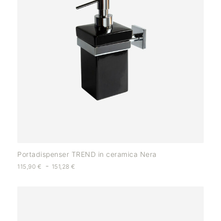
Portadispenser TREND in ceramica Nera
-
115,90
€
151,28
€