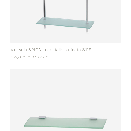
Mensola SPIGA in cristallo satinato S119
-
286,70
€
373,32
€