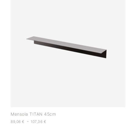
Mensola TITAN 45cm
-
89,06
€
107,36
€