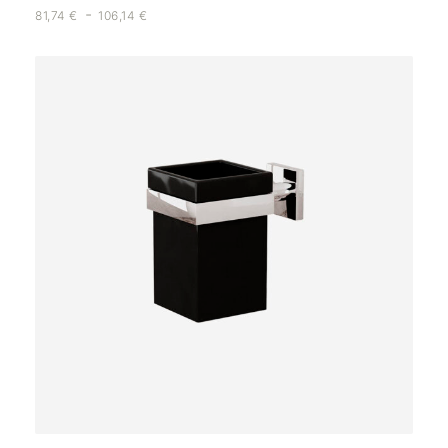
-
81,74
€
106,14
€