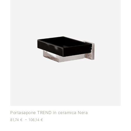
Portasapone TREND in ceramica Nera
-
81,74
€
106,14
€