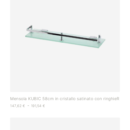
Mensola KUBIC 58cm in cristallo satinato con ringhieR
-
147,62
€
191,54
€