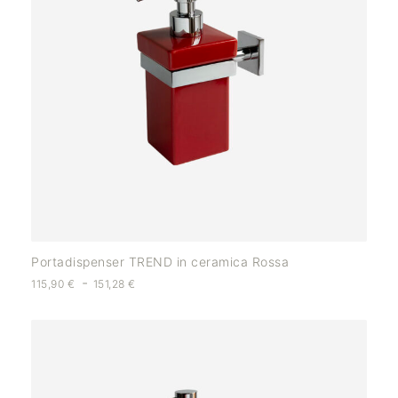
Portadispenser TREND in ceramica Rossa
-
115,90
€
151,28
€