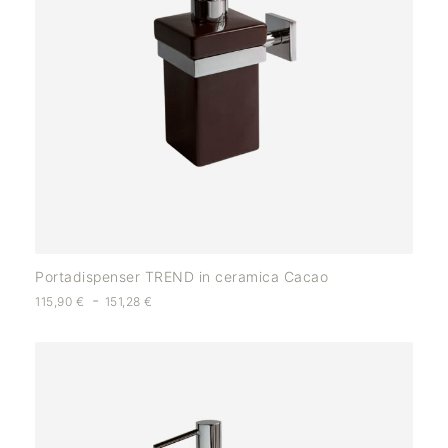
Portadispenser TREND in ceramica Cacao
-
115,90
€
151,28
€