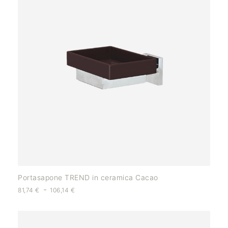
Portasapone TREND in ceramica Cacao
-
81,74
€
106,14
€