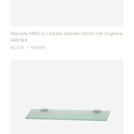
Mensola ARES in cristallo satinato 40cm con ringhiera
AR654A
-
92,72
€
119,56
€