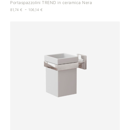
Portaspazzolini TREND in ceramica Nera
-
81,74
€
106,14
€