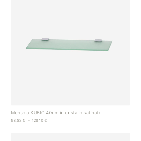
Mensola KUBIC 40cm in cristallo satinato
-
98,82
€
128,10
€