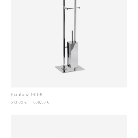
Piantana 9006
-
513,62
€
668,56
€