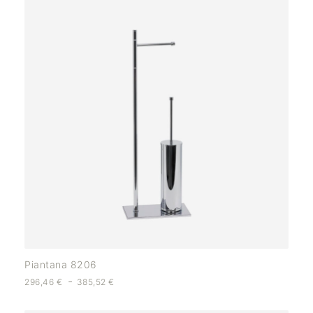
Piantana 8206
-
296,46
€
385,52
€