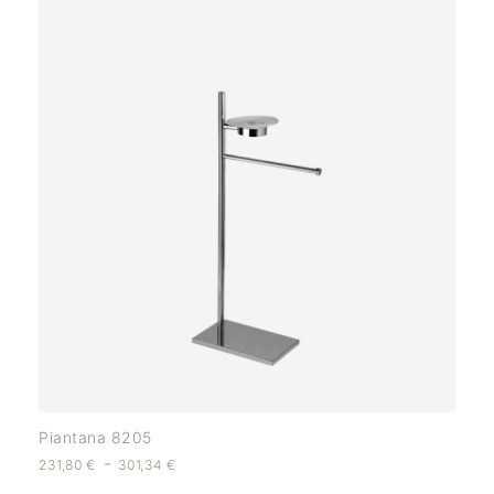
Piantana 8205
-
231,80
€
301,34
€