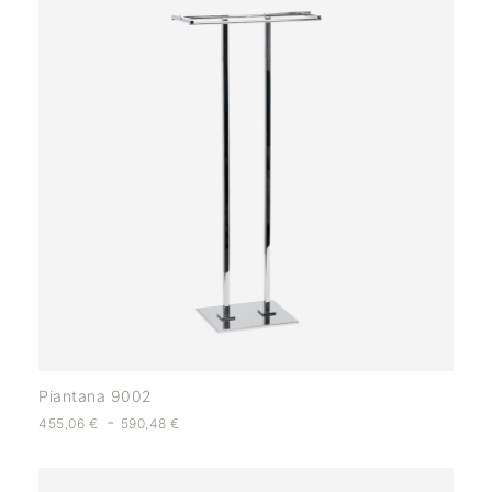
Piantana 9002
-
455,06
€
590,48
€