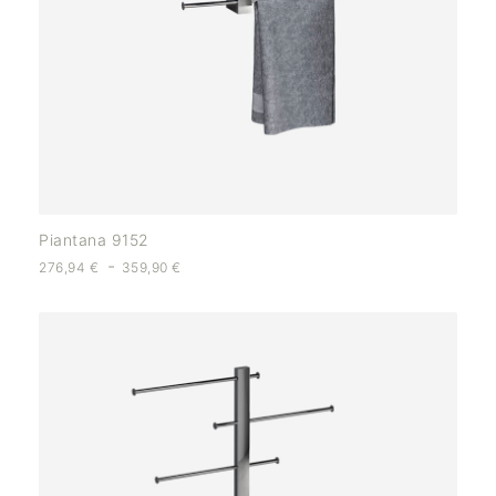
Piantana 9152
-
276,94
€
359,90
€