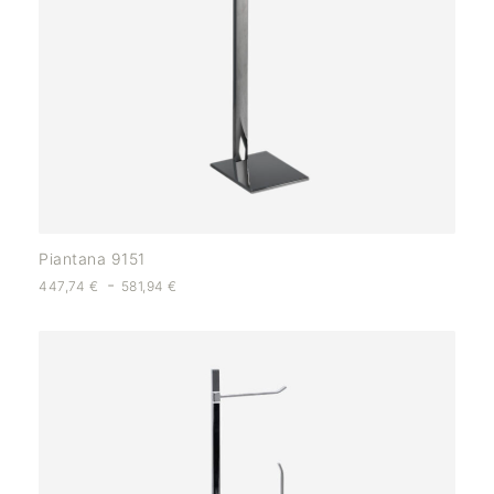
Piantana 9151
-
447,74
€
581,94
€