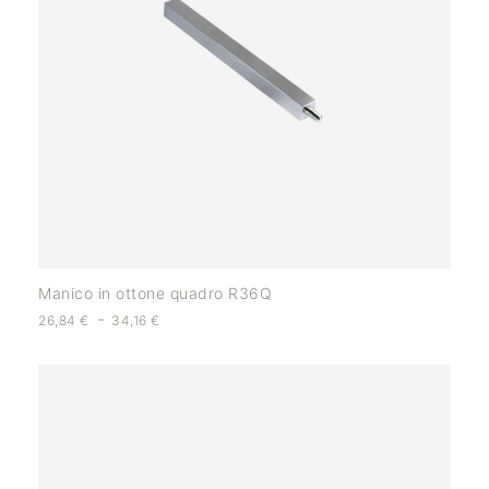
Manico in ottone quadro R36Q
-
26,84
€
34,16
€