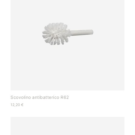
Scovolino antibatterico R62
12,20
€