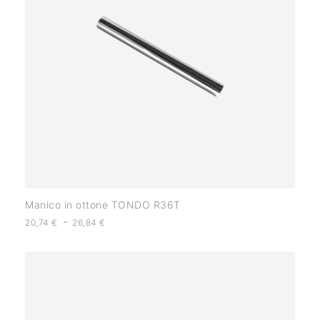
Manico in ottone TONDO R36T
-
20,74
€
26,84
€