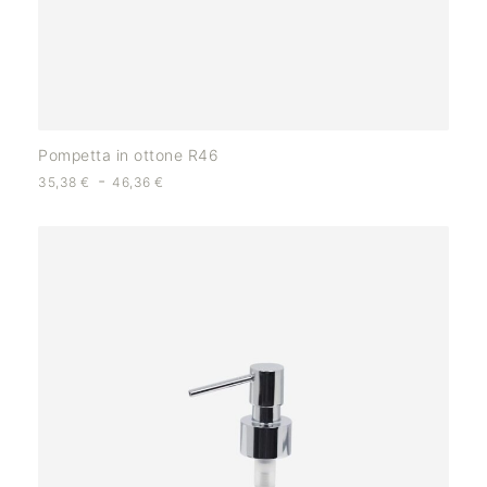
Pompetta in ottone R46
-
35,38
€
46,36
€