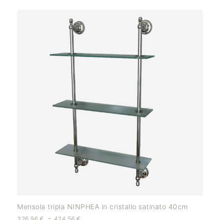
Mensola tripla NINPHEA in cristallo satinato 40cm
-
326,96
€
424,56
€