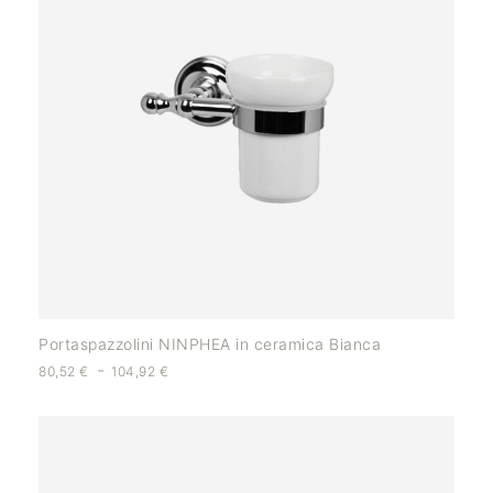
Portaspazzolini NINPHEA in ceramica Bianca
-
80,52
€
104,92
€