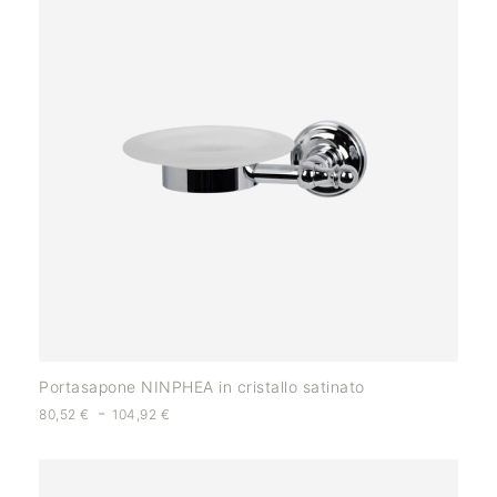
Portasapone NINPHEA in cristallo satinato
-
80,52
€
104,92
€