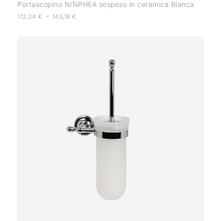
Portascopino NINPHEA sospeso in ceramica Bianca
-
112,24
€
145,18
€