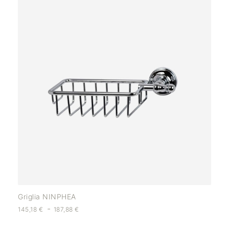
Griglia NINPHEA
-
145,18
€
187,88
€