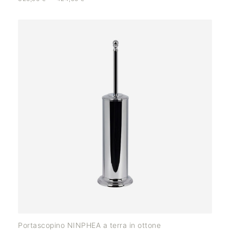
Portascopino NINPHEA a terra in ottone