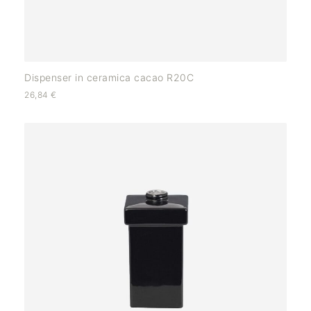
Dispenser in ceramica cacao R20C
26,84
€