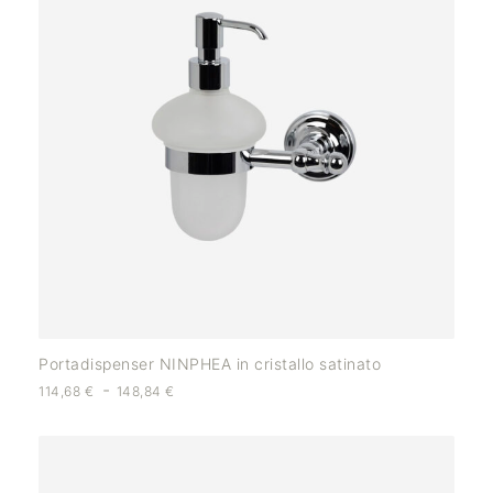
Portadispenser NINPHEA in cristallo satinato
-
114,68
€
148,84
€