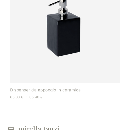
Dispenser da appoggio in ceramica
-
65,88
€
85,40
€