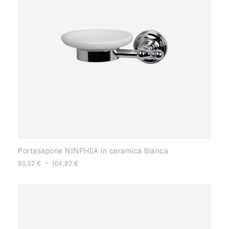
Portasapone NINPHEA in ceramica Bianca
-
80,52
€
104,92
€