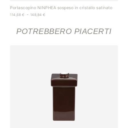
Portascopino NINPHEA sospeso in cristallo satinato
-
114,68
€
148,84
€
POTREBBERO PIACERTI