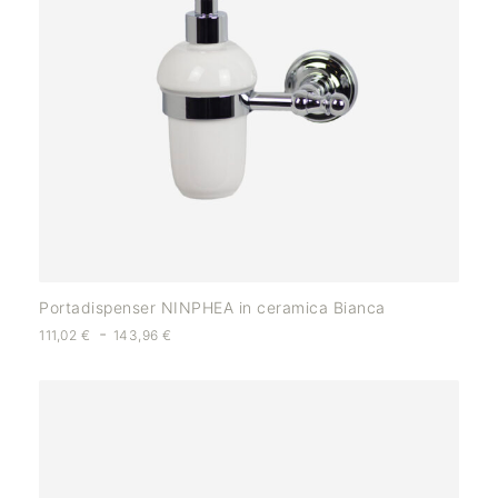
Portadispenser NINPHEA in ceramica Bianca
-
111,02
€
143,96
€