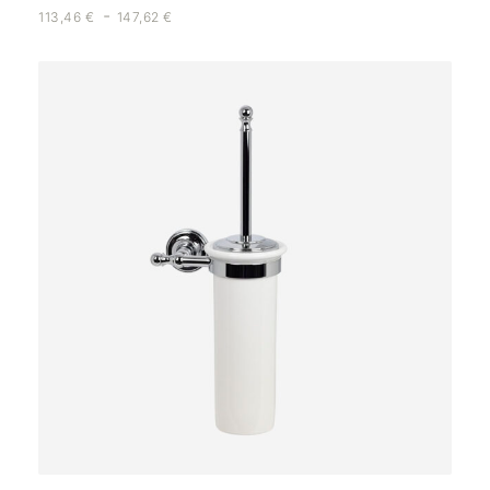
-
113,46
€
147,62
€