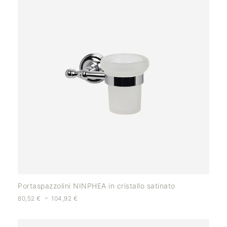
Portaspazzolini NINPHEA in cristallo satinato
-
80,52
€
104,92
€