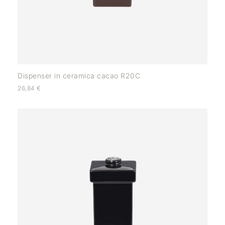
Dispenser in ceramica cacao R20C
26,84
€