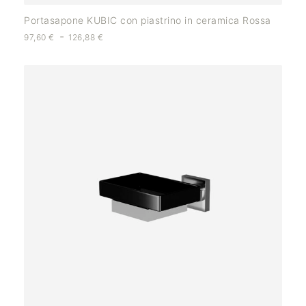
Portasapone KUBIC con piastrino in ceramica Rossa
-
97,60
€
126,88
€