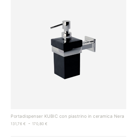
Portadispenser KUBIC con piastrino in ceramica Nera
-
131,76
€
170,80
€