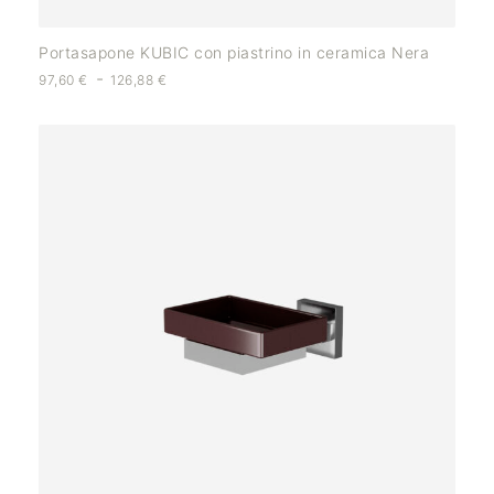
Portasapone KUBIC con piastrino in ceramica Nera
-
97,60
€
126,88
€