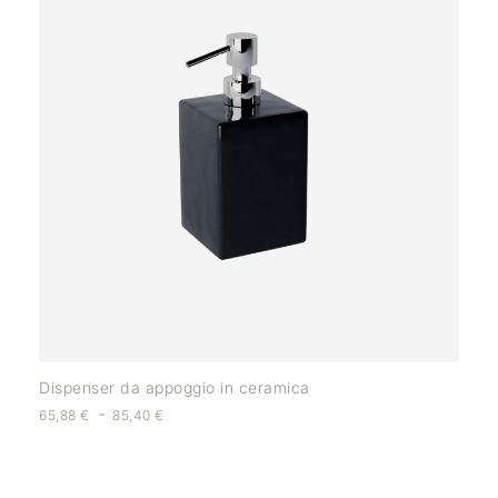
Dispenser da appoggio in ceramica
-
65,88
€
85,40
€