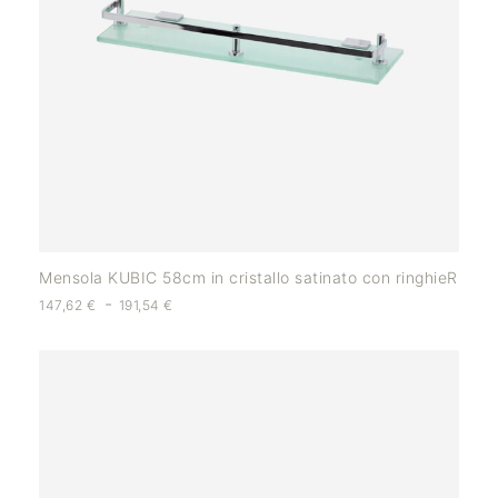
Mensola KUBIC 58cm in cristallo satinato con ringhieR
-
147,62
€
191,54
€