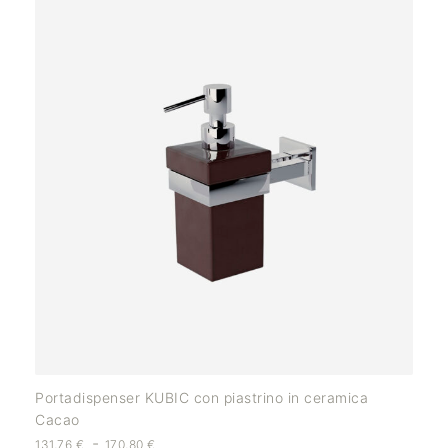
Portadispenser KUBIC con piastrino in ceramica
Cacao
-
131,76
€
170,80
€