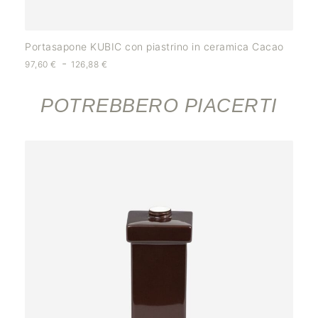
Portasapone KUBIC con piastrino in ceramica Cacao
-
97,60
€
126,88
€
POTREBBERO PIACERTI