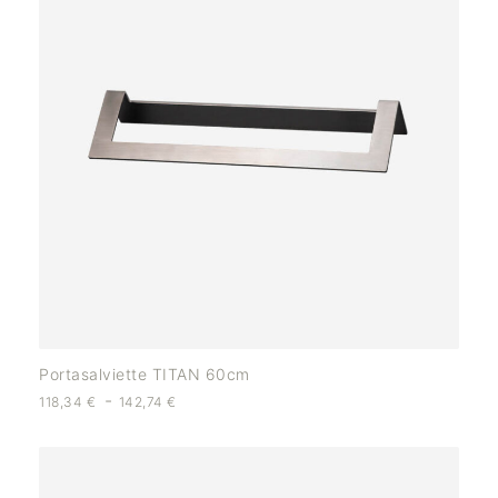
Portasalviette TITAN 60cm
-
118,34
€
142,74
€