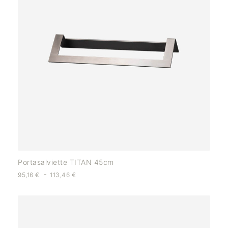
Portasalviette TITAN 45cm
-
95,16
€
113,46
€