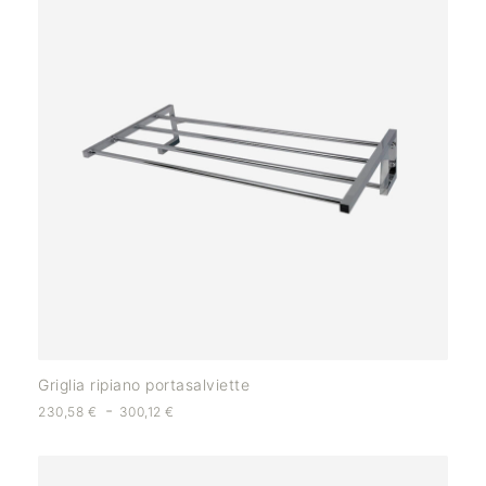
Griglia ripiano portasalviette
-
230,58
€
300,12
€