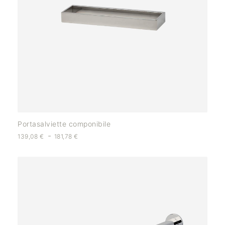
Portasalviette componibile
-
139,08
€
181,78
€