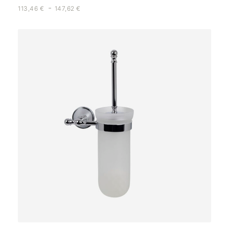
-
113,46
€
147,62
€