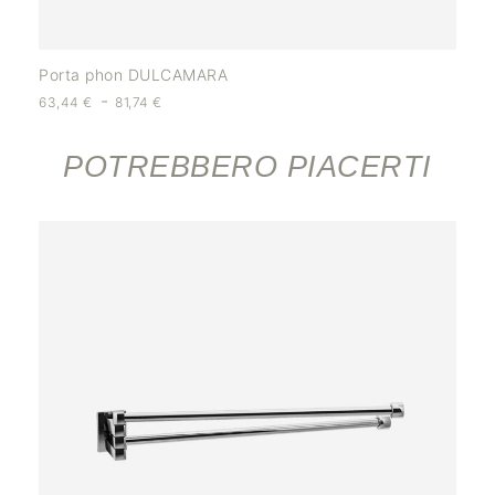
Porta phon DULCAMARA
-
63,44
€
81,74
€
POTREBBERO PIACERTI