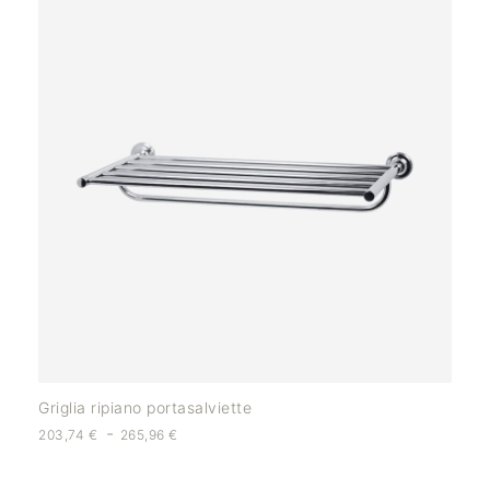
Griglia ripiano portasalviette
-
203,74
€
265,96
€