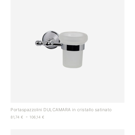
Portaspazzolini DULCAMARA in cristallo satinato
-
81,74
€
106,14
€