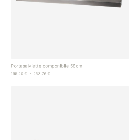
Portasalviette componibile 58cm
-
195,20
€
253,76
€