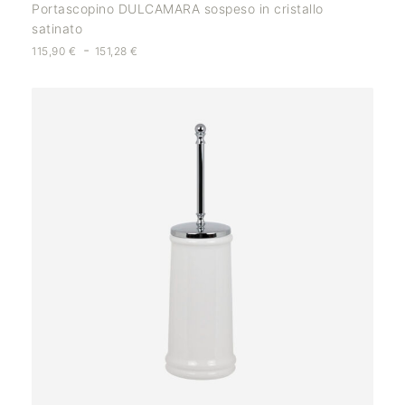
Portascopino DULCAMARA sospeso in cristallo
satinato
-
115,90
€
151,28
€