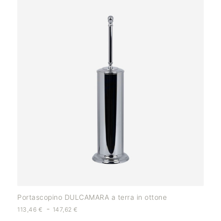
Portascopino DULCAMARA a terra in ottone
-
113,46
€
147,62
€