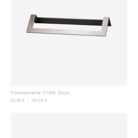
Portasalviette TITAN 30cm
-
82,96
€
100,04
€