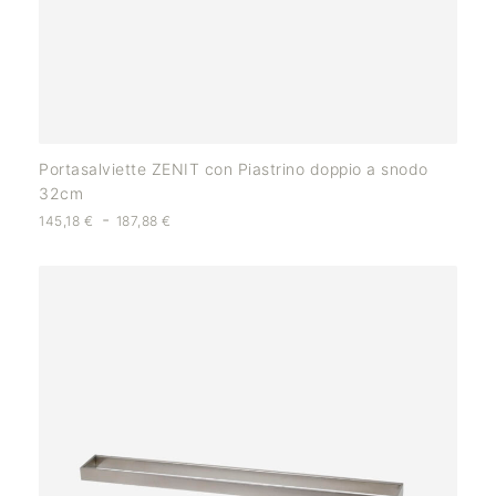
Portasalviette ZENIT con Piastrino doppio a snodo
32cm
-
145,18
€
187,88
€