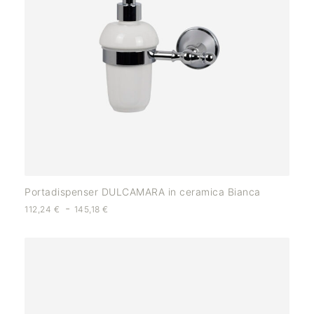
Portadispenser DULCAMARA in ceramica Bianca
-
112,24
€
145,18
€