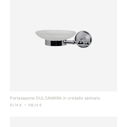
Portasapone DULCAMARA in cristallo satinato
-
81,74
€
106,14
€