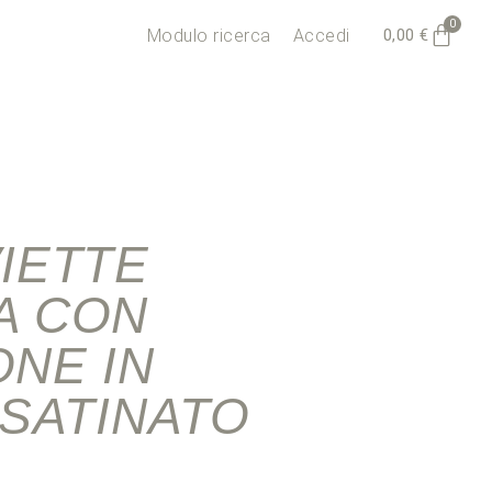
0
0,00
€
Modulo ricerca
Accedi
IETTE
A CON
NE IN
 SATINATO