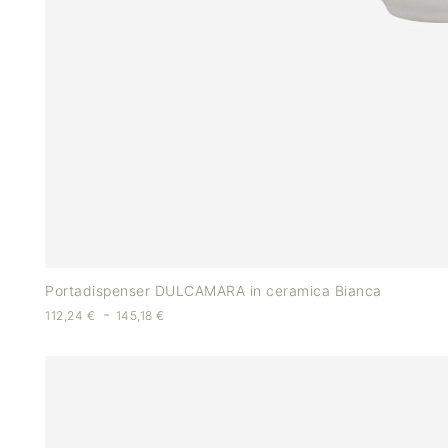
Portadispenser DULCAMARA in ceramica Bianca
-
112,24
€
145,18
€