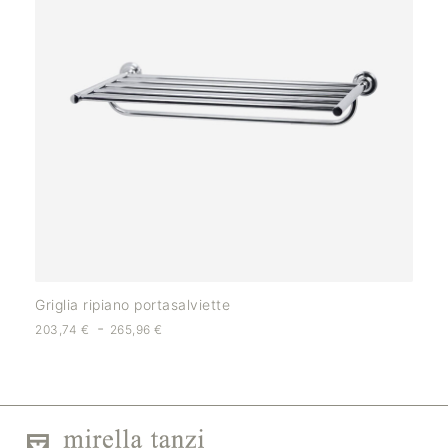
Griglia ripiano portasalviette
-
203,74
€
265,96
€