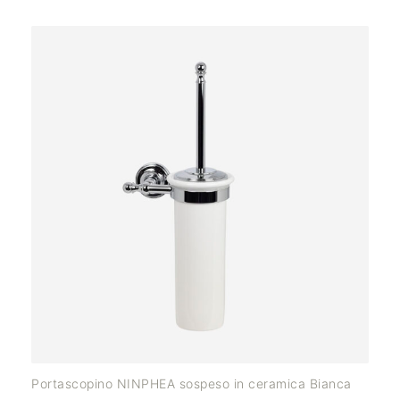
Portascopino NINPHEA sospeso in ceramica Bianca