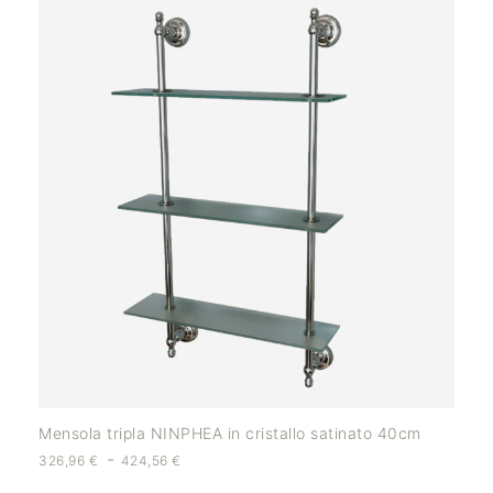
Mensola tripla NINPHEA in cristallo satinato 40cm
-
326,96
€
424,56
€