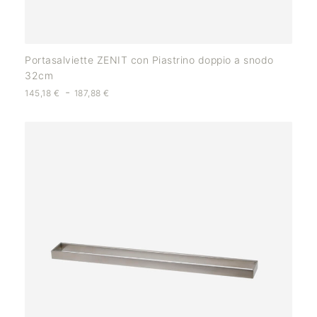
Portasalviette ZENIT con Piastrino doppio a snodo
32cm
-
145,18
€
187,88
€