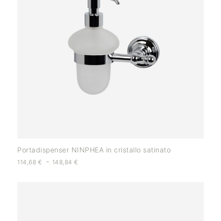
Portadispenser NINPHEA in cristallo satinato
-
114,68
€
148,84
€