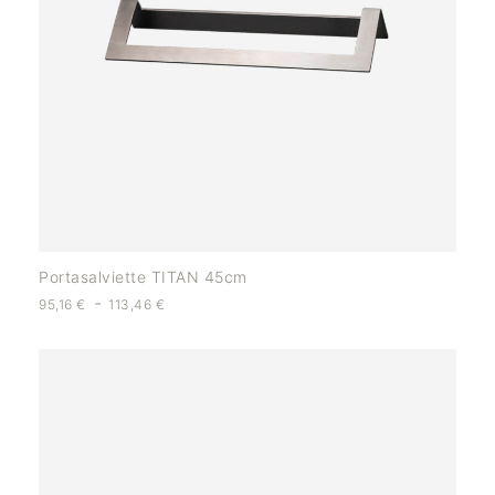
Portasalviette TITAN 45cm
-
95,16
€
113,46
€