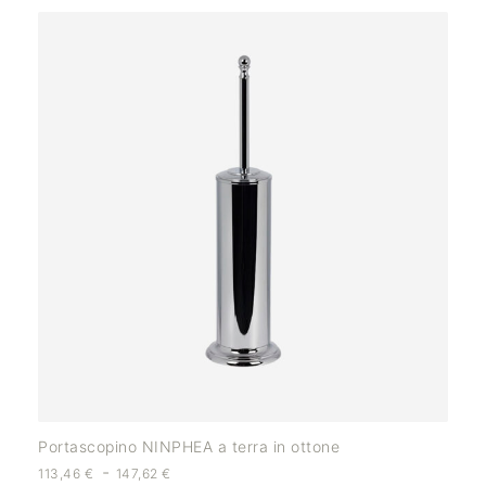
Portascopino NINPHEA a terra in ottone
-
113,46
€
147,62
€