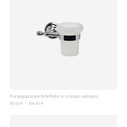
Portaspazzolini NINPHEA in cristallo satinato
-
80,52
€
104,92
€