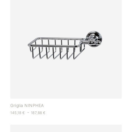
Griglia NINPHEA
-
145,18
€
187,88
€