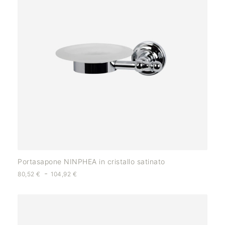
Portasapone NINPHEA in cristallo satinato
-
80,52
€
104,92
€