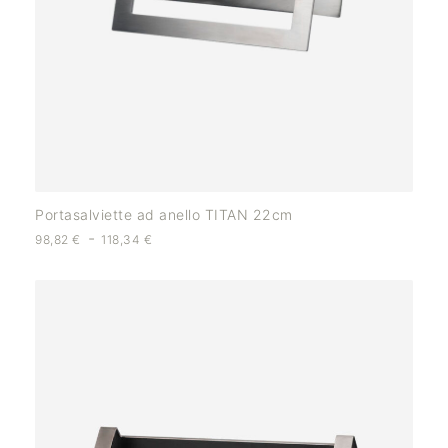
Portasalviette ad anello TITAN 22cm
-
98,82
€
118,34
€