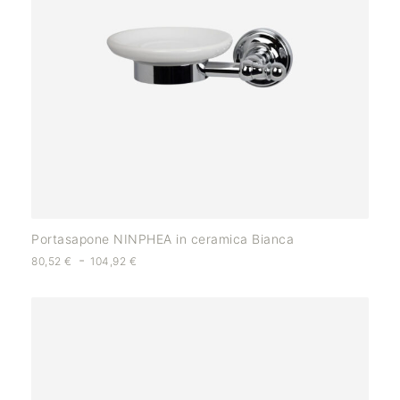
Portasapone NINPHEA in ceramica Bianca
-
80,52
€
104,92
€