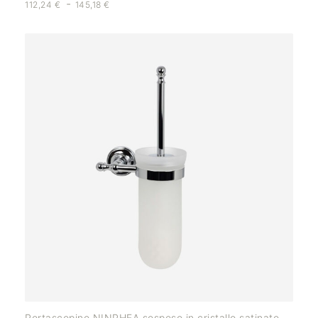
-
112,24
€
145,18
€
Portascopino NINPHEA sospeso in cristallo satinato