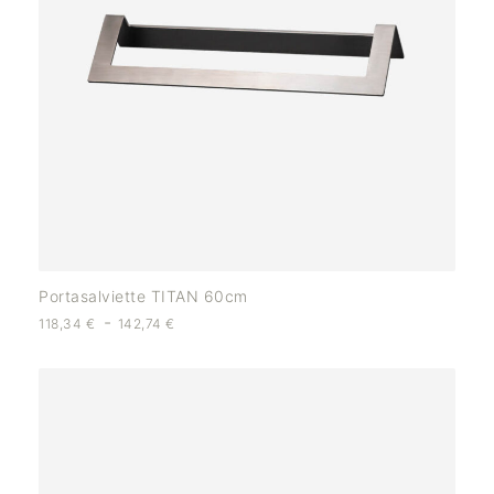
Portasalviette TITAN 60cm
-
118,34
€
142,74
€