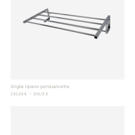
Griglia ripiano portasalviette
-
230,58
€
300,12
€