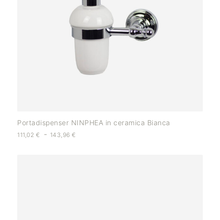
Portadispenser NINPHEA in ceramica Bianca
-
111,02
€
143,96
€