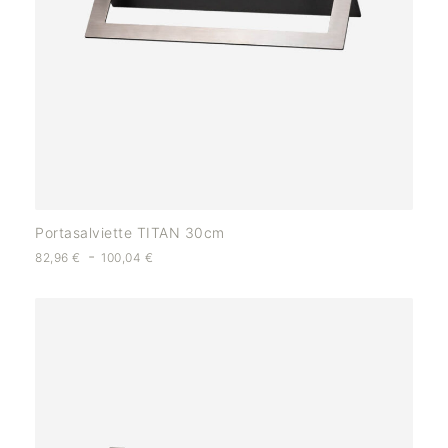
Portasalviette TITAN 30cm
-
82,96
€
100,04
€