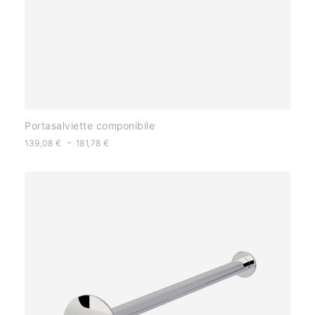
Portasalviette componibile
-
139,08
€
181,78
€