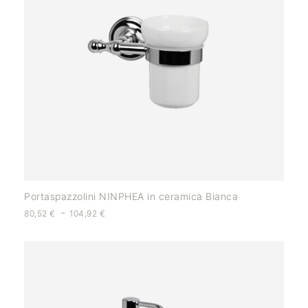
Portaspazzolini NINPHEA in ceramica Bianca
-
80,52
€
104,92
€