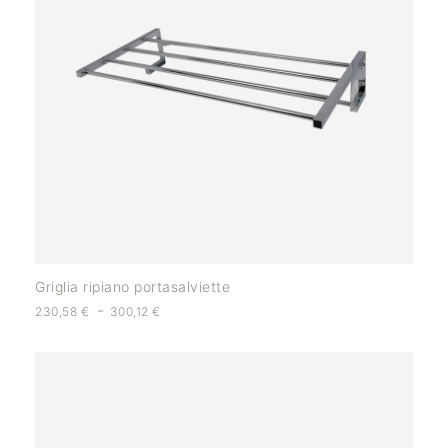
Griglia ripiano portasalviette
-
230,58
€
300,12
€