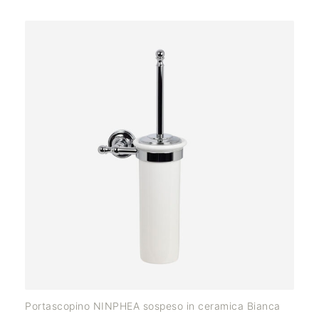
Portascopino NINPHEA sospeso in ceramica Bianca