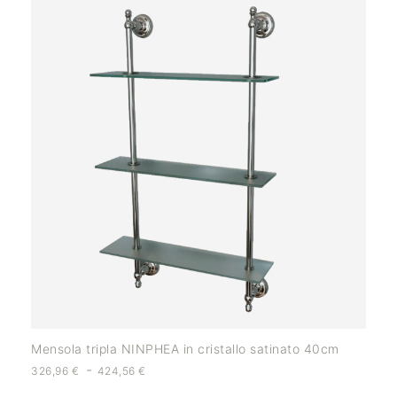
Mensola tripla NINPHEA in cristallo satinato 40cm
-
326,96
€
424,56
€