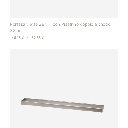
Portasalviette ZENIT con Piastrino doppio a snodo
32cm
-
145,18
€
187,88
€