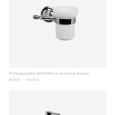
Portaspazzolini NINPHEA in ceramica Bianca
-
80,52
€
104,92
€