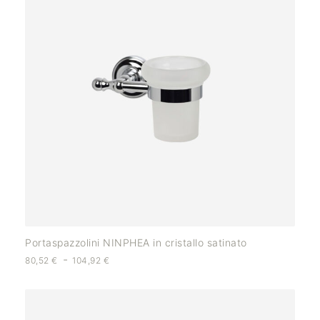
Portaspazzolini NINPHEA in cristallo satinato
-
80,52
€
104,92
€