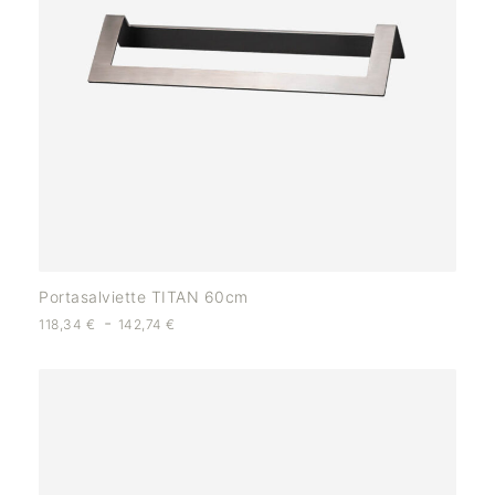
Portasalviette TITAN 60cm
-
118,34
€
142,74
€