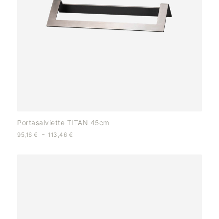
Portasalviette TITAN 45cm
-
95,16
€
113,46
€