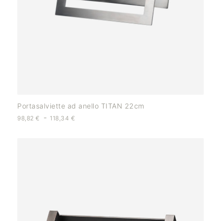
Portasalviette ad anello TITAN 22cm
-
98,82
€
118,34
€