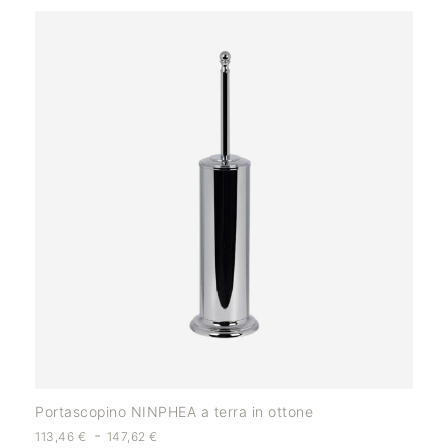
Portascopino NINPHEA a terra in ottone
-
113,46
€
147,62
€