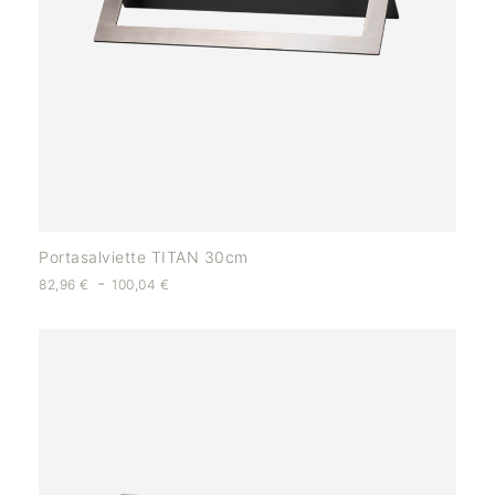
Portasalviette TITAN 30cm
-
82,96
€
100,04
€