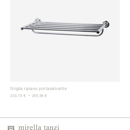
Griglia ripiano portasalviette
-
203,74
€
265,96
€