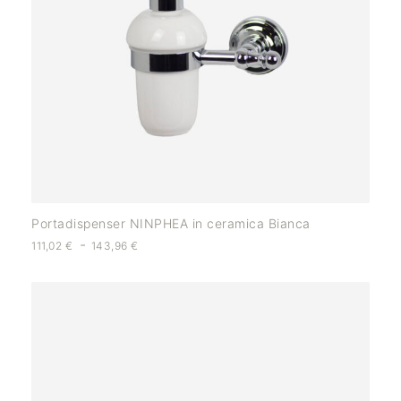
Portadispenser NINPHEA in ceramica Bianca
-
111,02
€
143,96
€