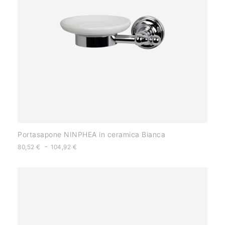
Portasapone NINPHEA in ceramica Bianca
-
80,52
€
104,92
€