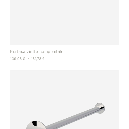
Portasalviette componibile
-
139,08
€
181,78
€