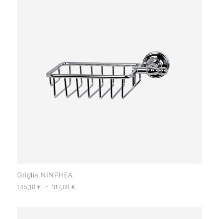
Griglia NINPHEA
-
145,18
€
187,88
€