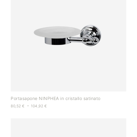
Portasapone NINPHEA in cristallo satinato
-
80,52
€
104,92
€