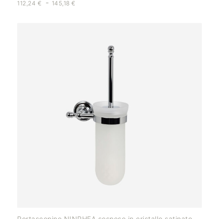
-
112,24
€
145,18
€
Portascopino NINPHEA sospeso in cristallo satinato