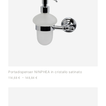
Portadispenser NINPHEA in cristallo satinato
-
114,68
€
148,84
€