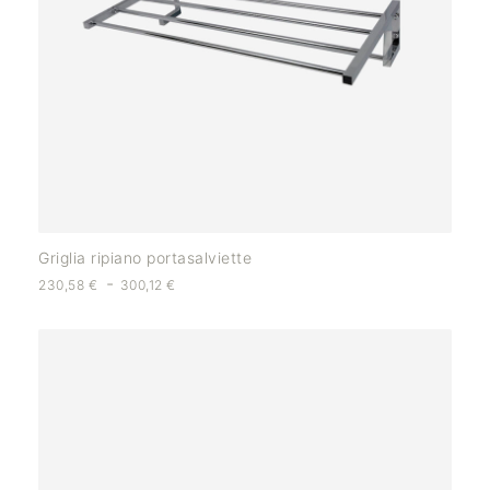
Griglia ripiano portasalviette
-
230,58
€
300,12
€