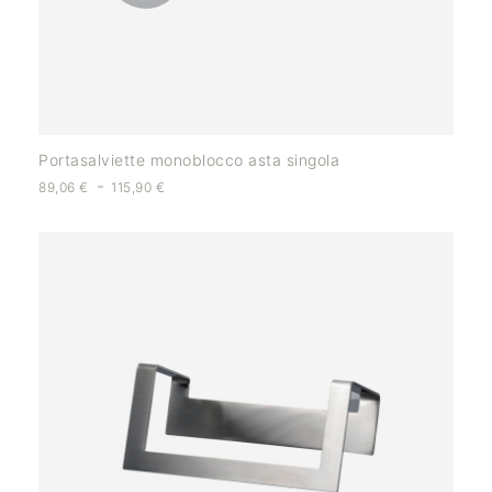
Portasalviette monoblocco asta singola
-
89,06
€
115,90
€