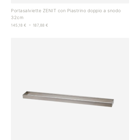
Portasalviette ZENIT con Piastrino doppio a snodo
32cm
-
145,18
€
187,88
€