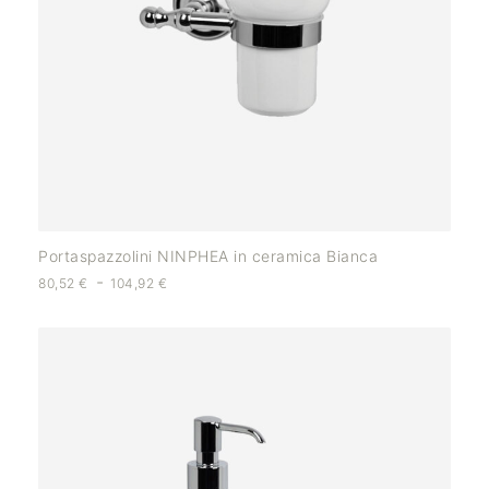
Portaspazzolini NINPHEA in ceramica Bianca
-
80,52
€
104,92
€