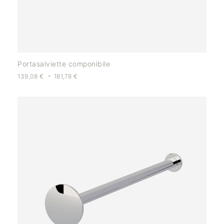
Portasalviette componibile
-
139,08
€
181,78
€