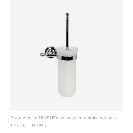
Portascopino NINPHEA sospeso in cristallo satinato
-
114,68
€
148,84
€