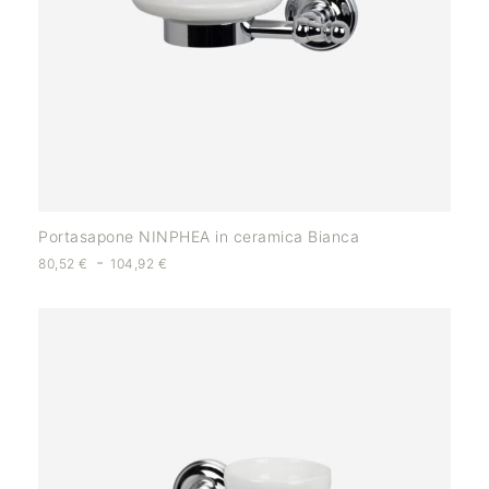
Portasapone NINPHEA in ceramica Bianca
-
80,52
€
104,92
€