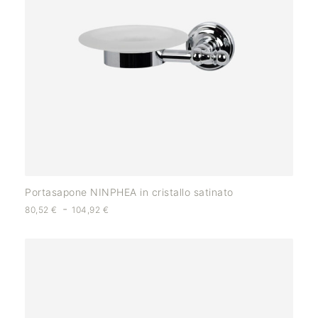
Portasapone NINPHEA in cristallo satinato
-
80,52
€
104,92
€