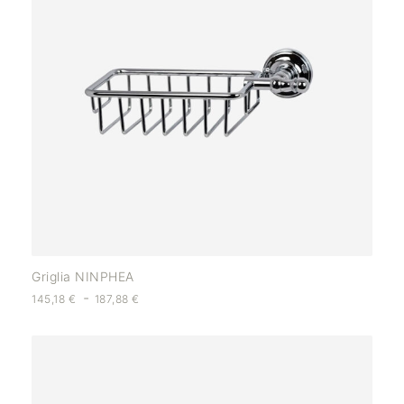
Griglia NINPHEA
-
145,18
€
187,88
€