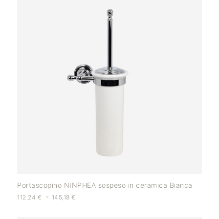
Portascopino NINPHEA sospeso in ceramica Bianca
-
112,24
€
145,18
€