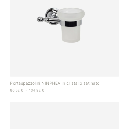
Portaspazzolini NINPHEA in cristallo satinato
-
80,52
€
104,92
€