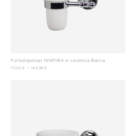
Portadispenser NINPHEA in ceramica Bianca
-
111,02
€
143,96
€