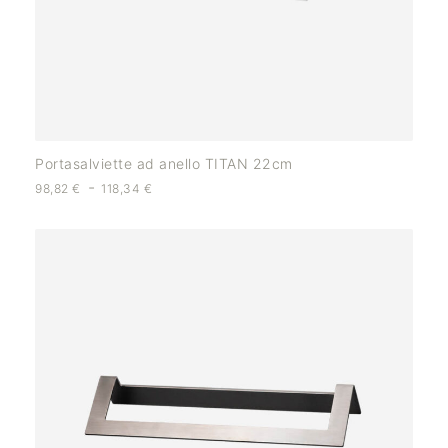
Portasalviette ad anello TITAN 22cm
-
98,82
€
118,34
€