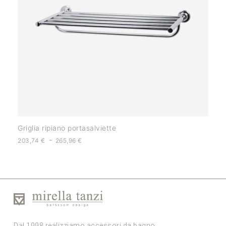
Griglia ripiano portasalviette
-
203,74
€
265,96
€
Dal 1998 realizziamo accessori da bagno,