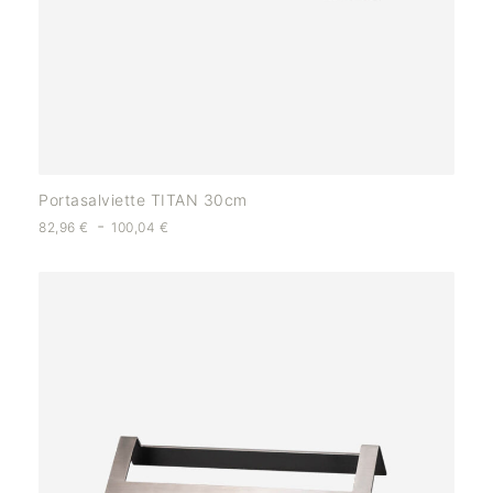
Portasalviette TITAN 30cm
-
82,96
€
100,04
€