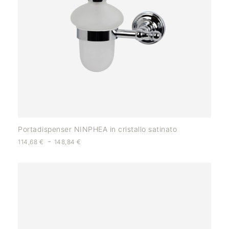
Portadispenser NINPHEA in cristallo satinato
-
114,68
€
148,84
€