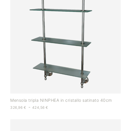
Mensola tripla NINPHEA in cristallo satinato 40cm
-
326,96
€
424,56
€