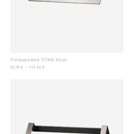
Portasalviette TITAN 45cm
-
95,16
€
113,46
€