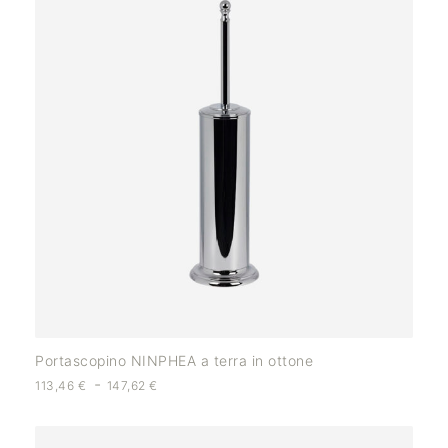
Portascopino NINPHEA a terra in ottone
-
113,46
€
147,62
€