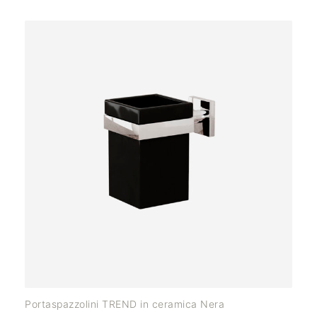
Portaspazzolini TREND in ceramica Nera