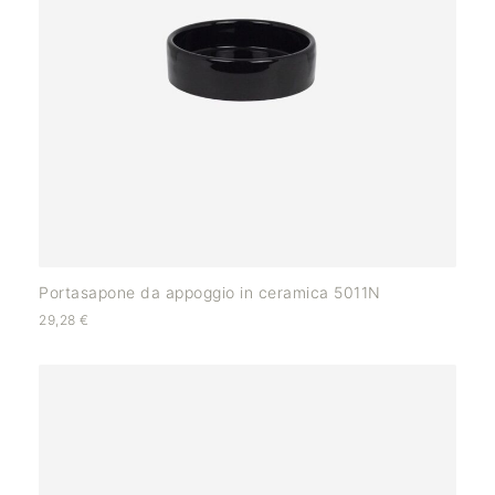
Portasapone da appoggio in ceramica 5011N
29,28
€