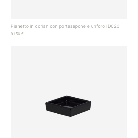
Pianetto in corian con portasapone e unforo ID020
91,50
€