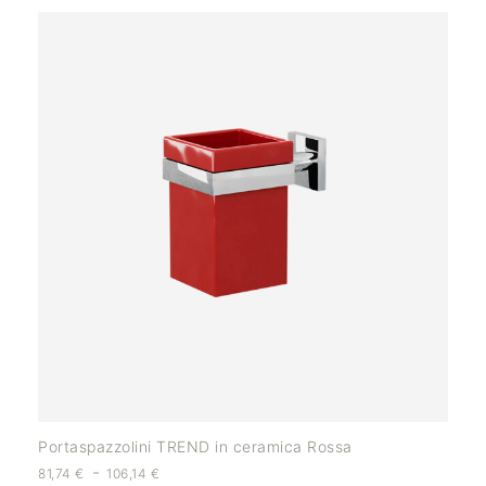
Portaspazzolini TREND in ceramica Rossa
-
81,74
€
106,14
€