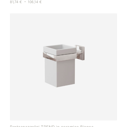
-
81,74
€
106,14
€
Portaspazzolini TREND in ceramica Bianca