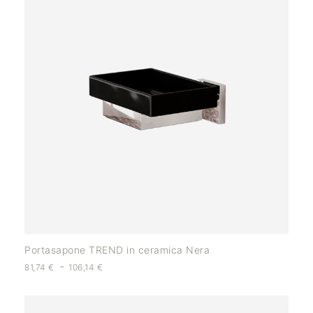
Portasapone TREND in ceramica Nera
-
81,74
€
106,14
€