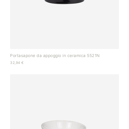
Portasapone da appoggio in ceramica 5521N
32,94
€