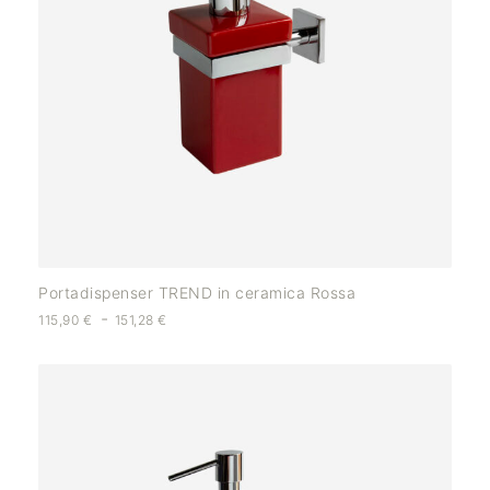
Portadispenser TREND in ceramica Rossa
-
115,90
€
151,28
€