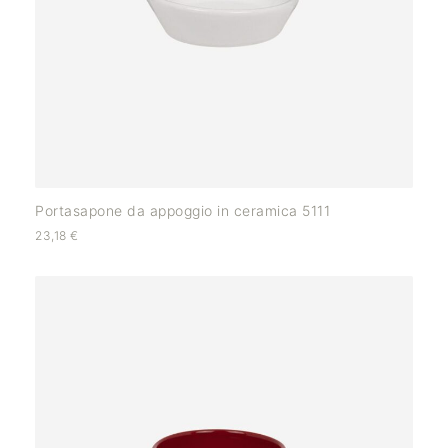
Portasapone da appoggio in ceramica 5111
23,18
€