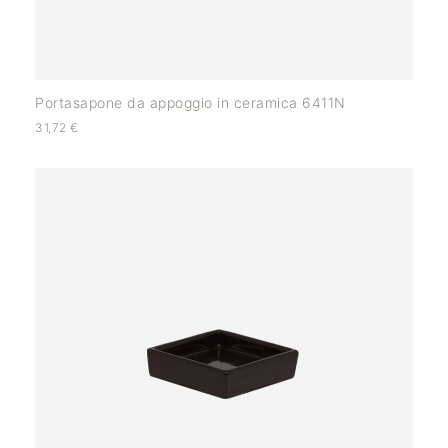
Portasapone da appoggio in ceramica 6411N
31,72
€