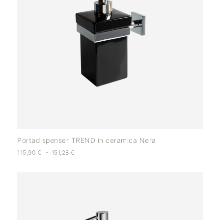
Portadispenser TREND in ceramica Nera
-
115,90
€
151,28
€