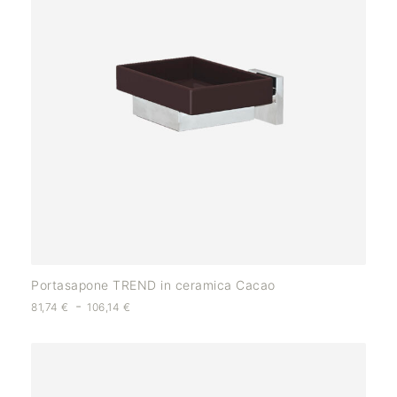
Portasapone TREND in ceramica Cacao
-
81,74
€
106,14
€