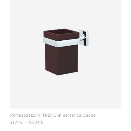
Portaspazzolini TREND in ceramica Cacao
-
81,74
€
106,14
€