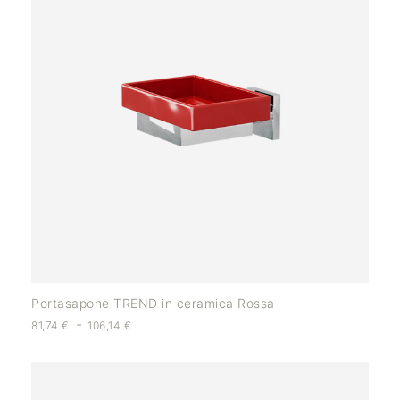
Portasapone TREND in ceramica Rossa
-
81,74
€
106,14
€