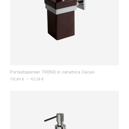
Portadispenser TREND in ceramica Cacao
-
115,90
€
151,28
€