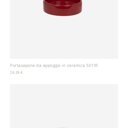
Portasapone da appoggio in ceramica 5011R
29,28
€