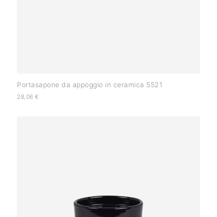
Portasapone da appoggio in ceramica 5521
28,06
€