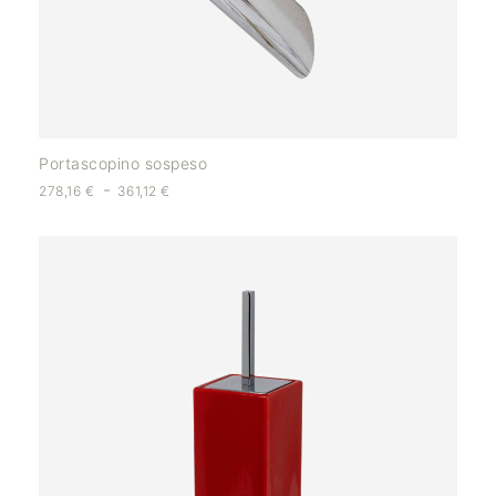
Portascopino sospeso
-
278,16
€
361,12
€