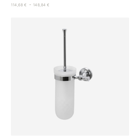
-
114,68
€
148,84
€