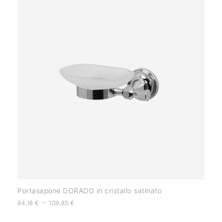
Portasapone DORADO in cristallo satinato
-
84,18
€
109,80
€