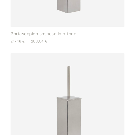
Portascopino sospeso in ottone
-
217,16
€
283,04
€