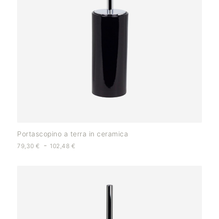
Portascopino a terra in ceramica
-
79,30
€
102,48
€