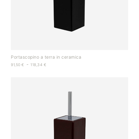
Portascopino a terra in ceramica
-
91,50
€
118,34
€