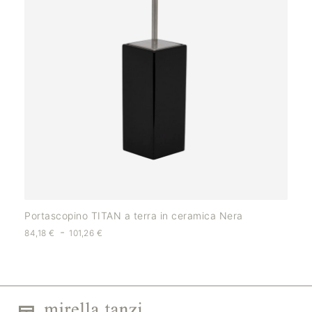
Portascopino TITAN a terra in ceramica Nera
-
84,18
€
101,26
€