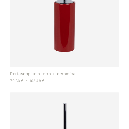
Portascopino a terra in ceramica
-
79,30
€
102,48
€