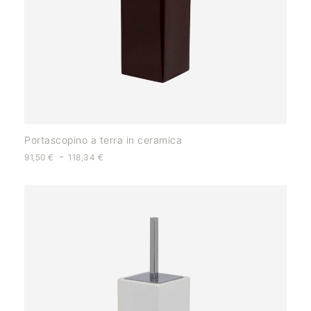
Portascopino a terra in ceramica
-
91,50
€
118,34
€