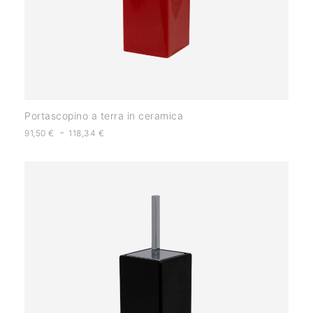
Portascopino a terra in ceramica
-
91,50
€
118,34
€