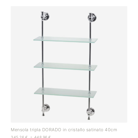
Mensola tripla DORADO in cristallo satinato 40cm
-
345,26
€
448,96
€