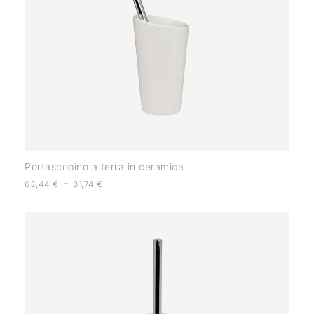
Portascopino a terra in ceramica
-
63,44
€
81,74
€