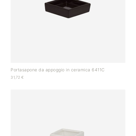
Portasapone da appoggio in ceramica 6411C
31,72
€