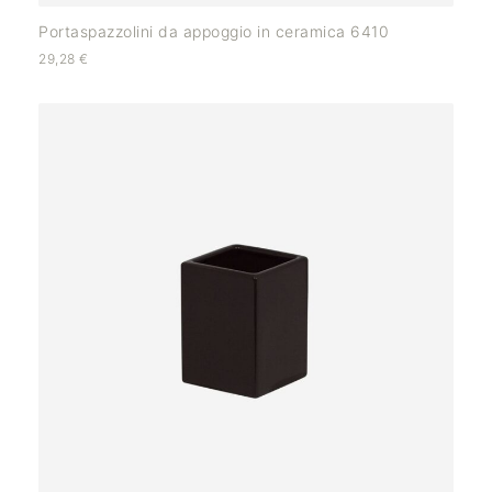
Portaspazzolini da appoggio in ceramica 6410
29,28
€