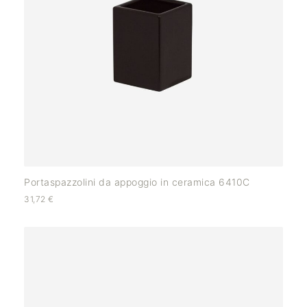
Portaspazzolini da appoggio in ceramica 6410C
31,72
€