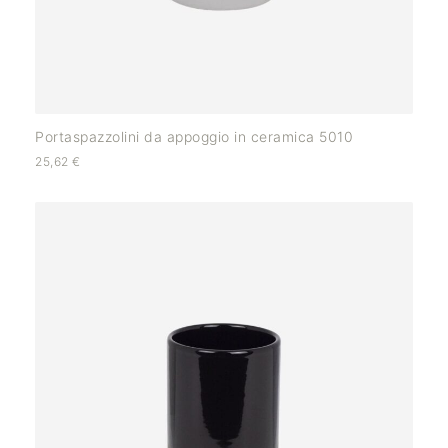
Portaspazzolini da appoggio in ceramica 5010
25,62
€