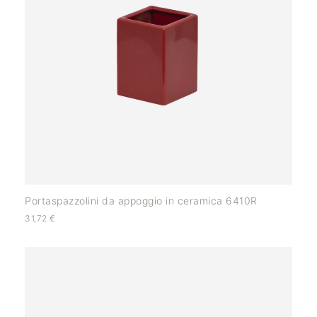
Portaspazzolini da appoggio in ceramica 6410R
31,72
€