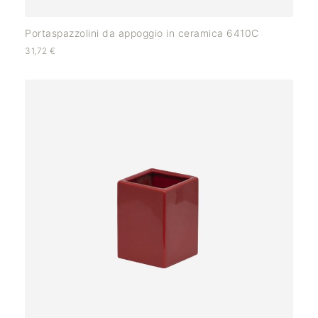
Portaspazzolini da appoggio in ceramica 6410C
31,72
€