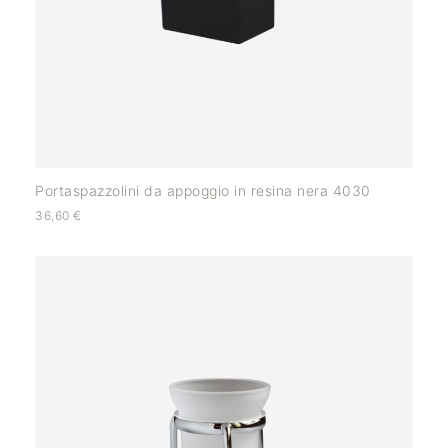
Portaspazzolini da appoggio in resina nera 4030
36,60
€