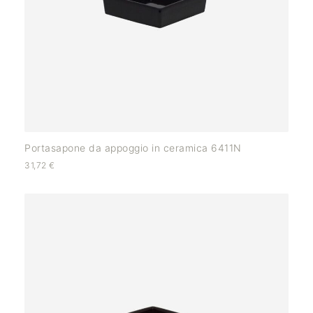
Portasapone da appoggio in ceramica 6411N
31,72
€