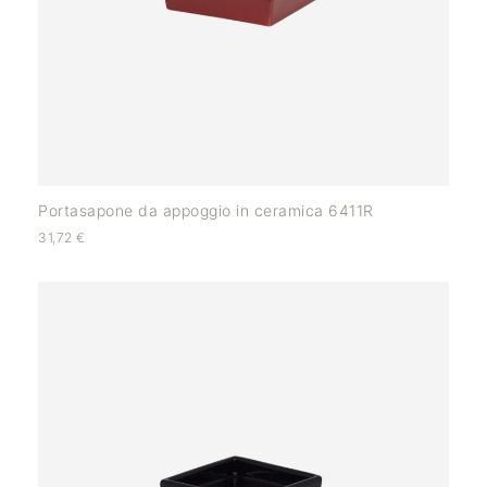
Portasapone da appoggio in ceramica 6411R
31,72
€