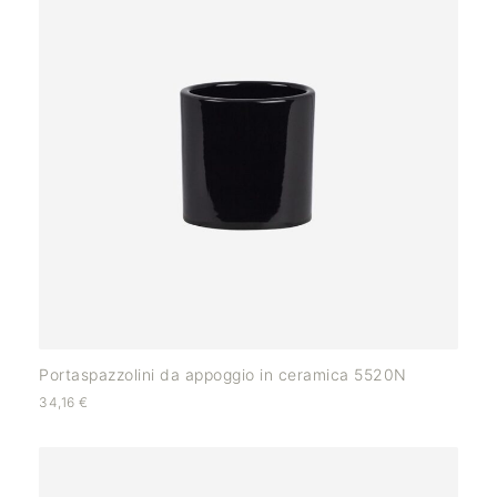
Portaspazzolini da appoggio in ceramica 5520N
34,16
€