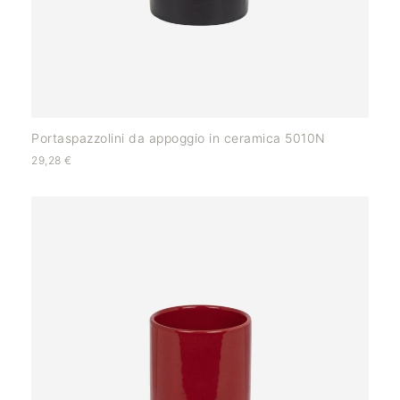
Portaspazzolini da appoggio in ceramica 5010N
29,28
€