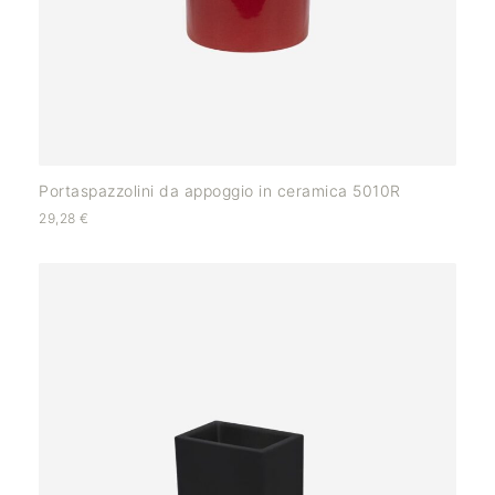
Portaspazzolini da appoggio in ceramica 5010R
29,28
€