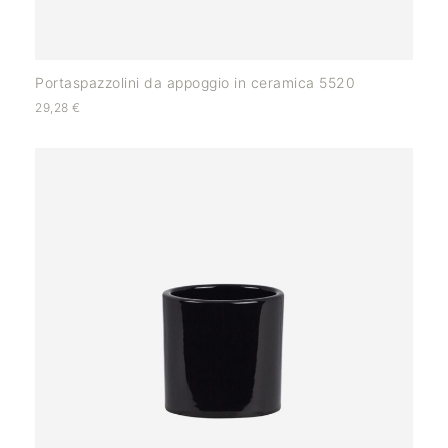
Portaspazzolini da appoggio in ceramica 5520
29,28
€