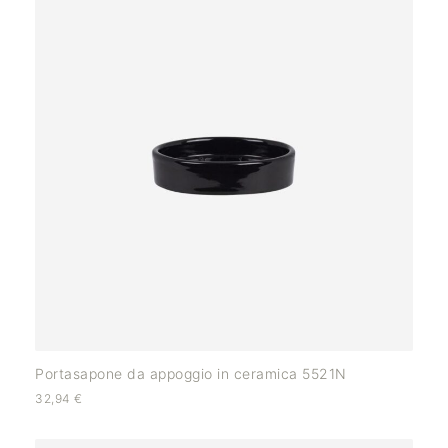
Portasapone da appoggio in ceramica 5521N
32,94
€