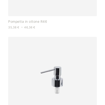
Pompetta in ottone R46
-
35,38
€
46,36
€