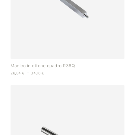
Manico in ottone quadro R36Q
-
26,84
€
34,16
€