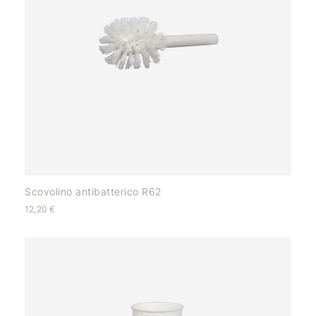
Scovolino antibatterico R62
12,20
€