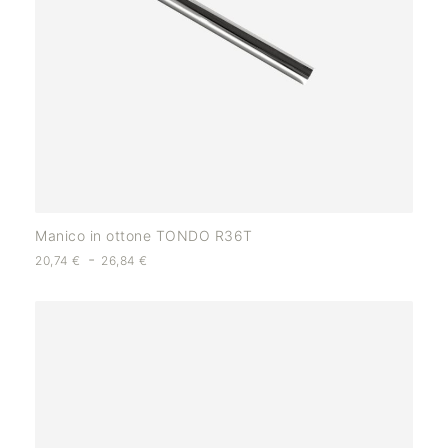
Manico in ottone TONDO R36T
-
20,74
€
26,84
€