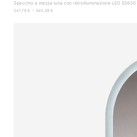
Specchio a mezza luna con retroilluminazione LED S5630
-
547,78
€
645,38
€