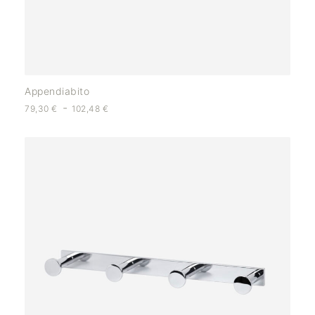
Appendiabito
-
79,30
€
102,48
€