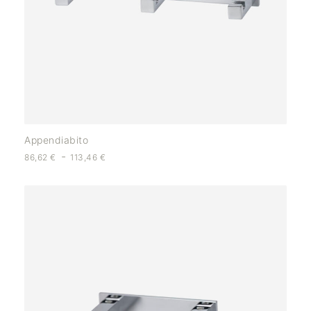
Appendiabito
-
86,62
€
113,46
€