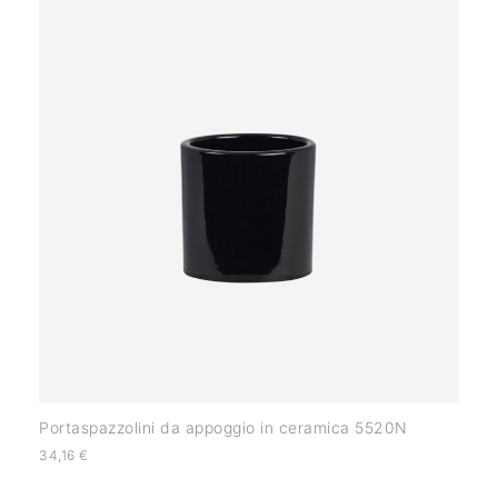
Portaspazzolini da appoggio in ceramica 5520N
34,16
€