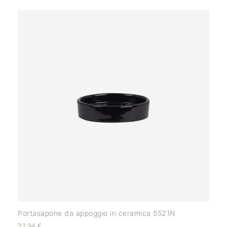
Portasapone da appoggio in ceramica 5521N
32,94
€