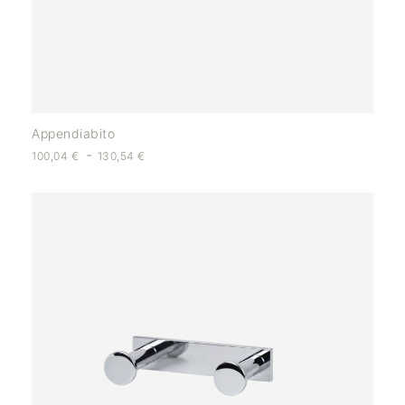
Appendiabito
-
100,04
€
130,54
€