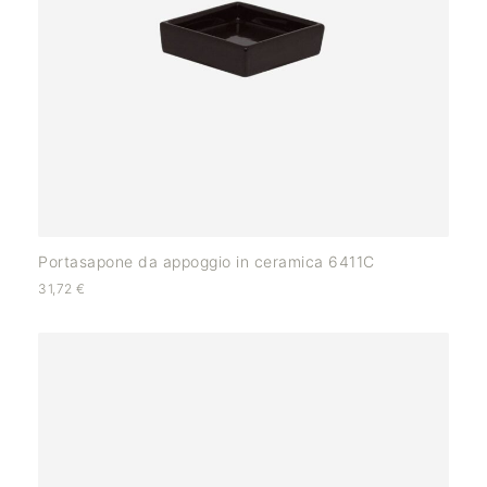
Portasapone da appoggio in ceramica 6411C
31,72
€