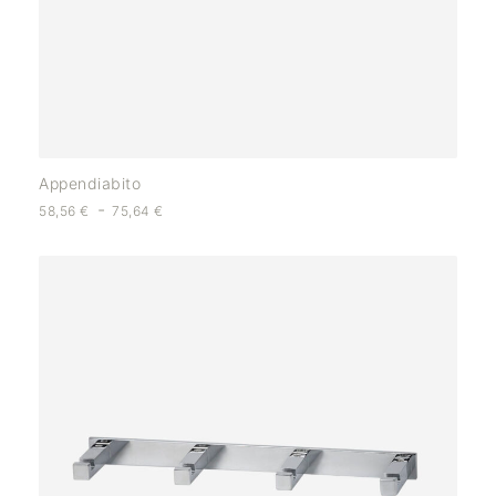
Appendiabito
-
58,56
€
75,64
€