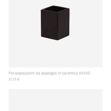
Portaspazzolini da appoggio in ceramica 6410C
31,72
€