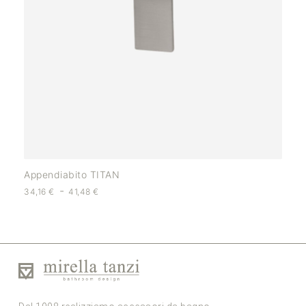
Appendiabito TITAN
-
34,16
€
41,48
€