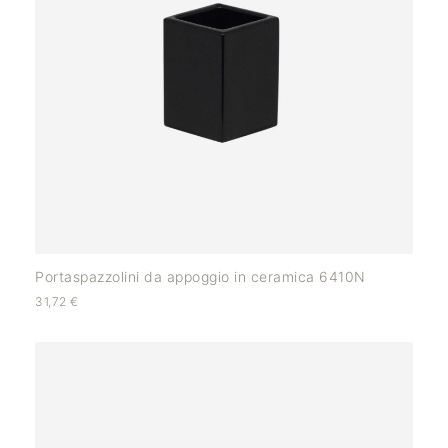
Portaspazzolini da appoggio in ceramica 6410N
31,72
€