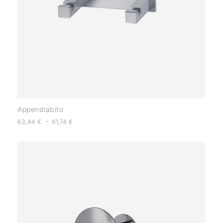
Appendiabito
-
63,44
€
81,74
€