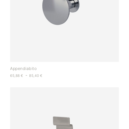
Appendiabito
-
65,88
€
85,40
€