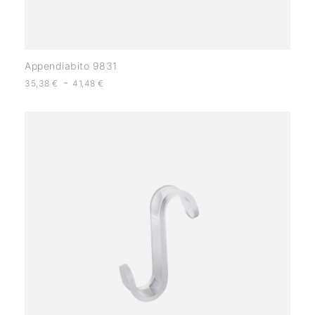
Appendiabito 9831
-
35,38
€
41,48
€