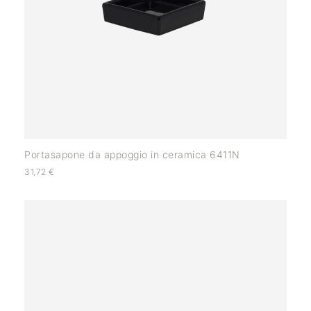
Portasapone da appoggio in ceramica 6411N
31,72
€