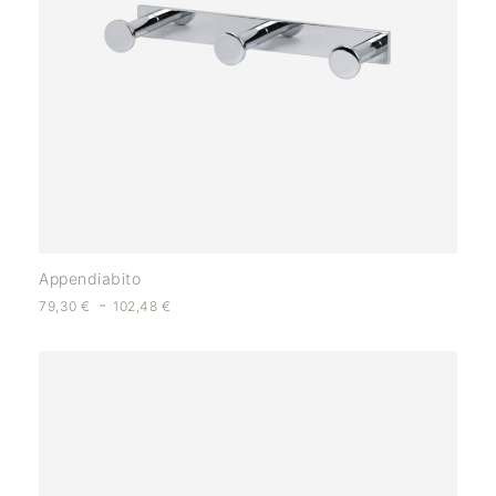
Appendiabito
-
79,30
€
102,48
€