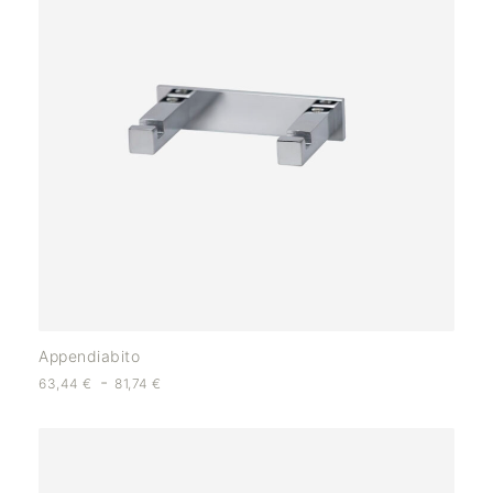
Appendiabito
-
63,44
€
81,74
€