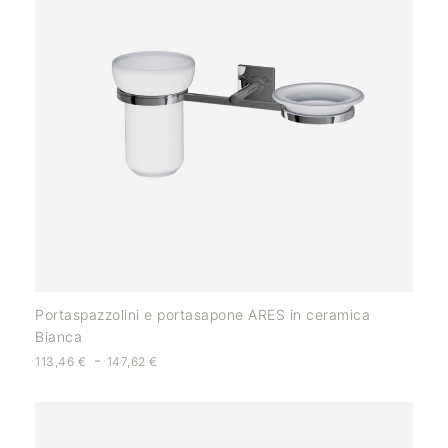
Portaspazzolini e portasapone ARES in ceramica
Bianca
-
113,46
€
147,62
€