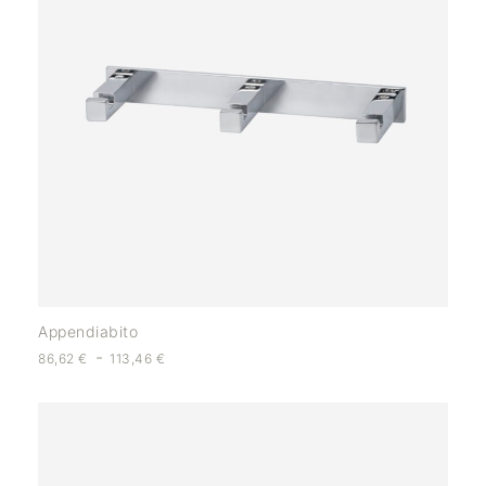
Appendiabito
-
86,62
€
113,46
€