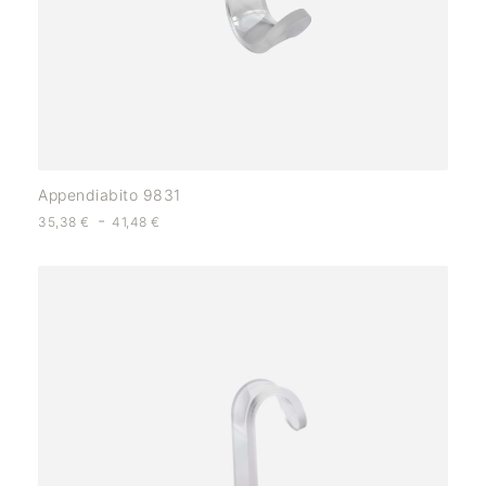
Appendiabito 9831
-
35,38
€
41,48
€