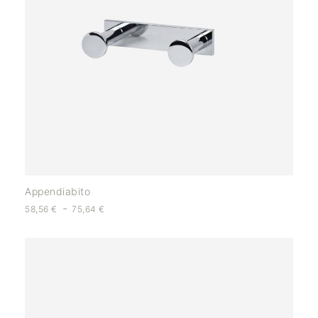
Appendiabito
-
58,56
€
75,64
€