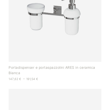
Portadispenser e portaspazzolini ARES in ceramica
Bianca
-
147,62
€
191,54
€