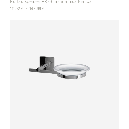
Portadispenser ARES in ceramica Bianca
-
111,02
€
143,96
€