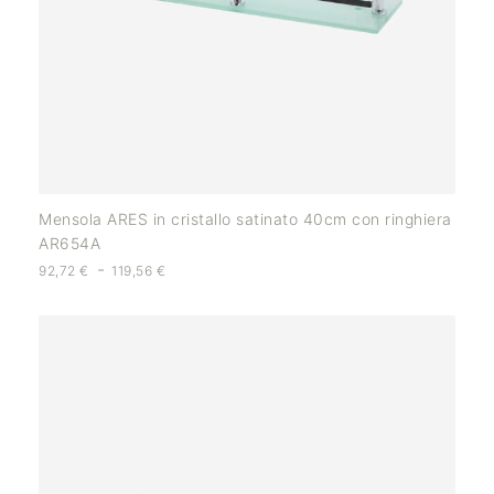
Mensola ARES in cristallo satinato 40cm con ringhiera
AR654A
-
92,72
€
119,56
€