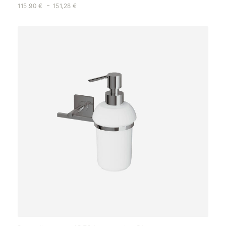
-
115,90
€
151,28
€