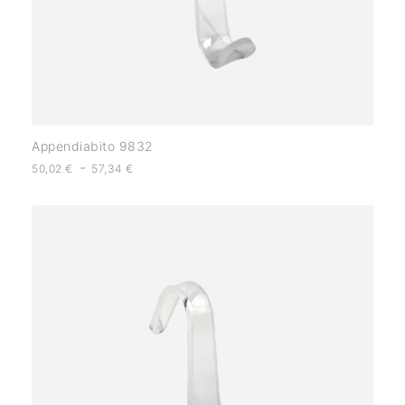
Appendiabito 9832
-
50,02
€
57,34
€