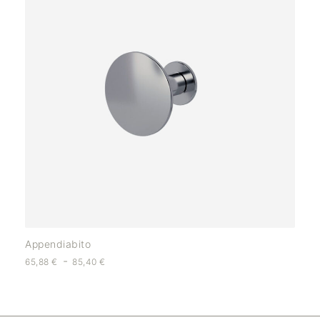
Appendiabito
-
65,88
€
85,40
€