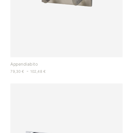
Appendiabito
-
79,30
€
102,48
€