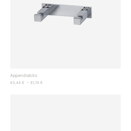
Appendiabito
-
63,44
€
81,74
€