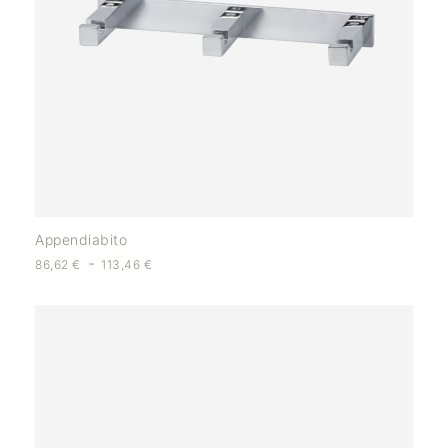
Appendiabito
-
86,62
€
113,46
€