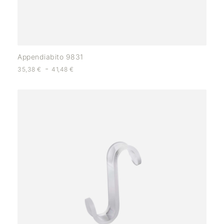
Appendiabito 9831
-
35,38
€
41,48
€