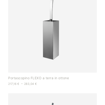
Portascopino FLEXO a terra in ottone
-
217,16
€
283,04
€