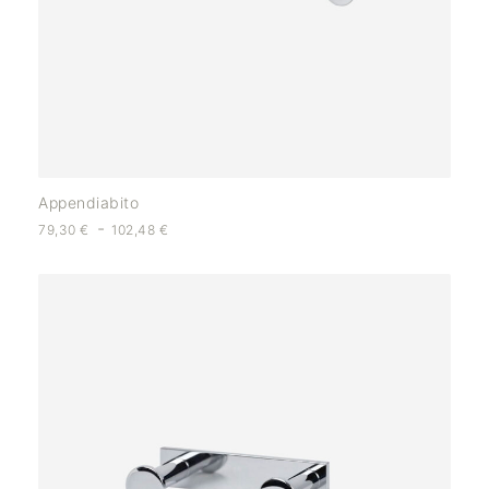
Appendiabito
-
79,30
€
102,48
€