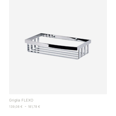
Griglia FLEXO
-
139,08
€
181,78
€