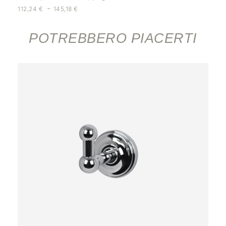
-
112,24
€
145,18
€
POTREBBERO PIACERTI