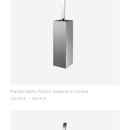
Portascopino FLEXO sospeso in ottone
-
230,58
€
300,12
€