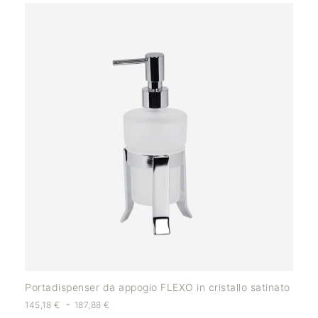
Portadispenser da appogio FLEXO in cristallo satinato
-
145,18
€
187,88
€