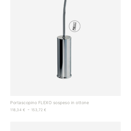
Portascopino FLEXO sospeso in ottone
-
118,34
€
153,72
€