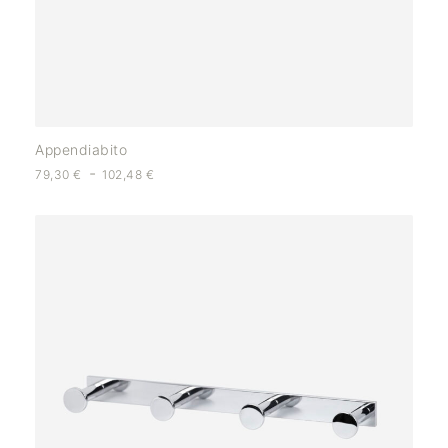
Appendiabito
-
79,30
€
102,48
€