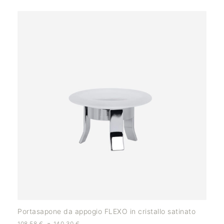
Portasapone da appogio FLEXO in cristallo satinato
-
108,58
€
140,30
€