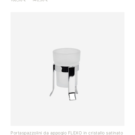
Portaspazzolini da appogio FLEXO in cristallo satinato