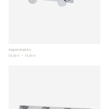
Appendiabito
-
58,56
€
75,64
€