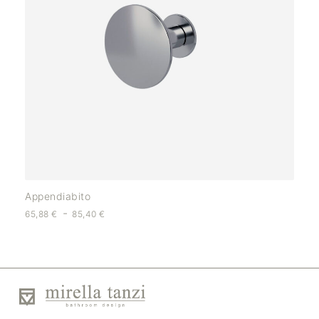
Appendiabito
-
65,88
€
85,40
€