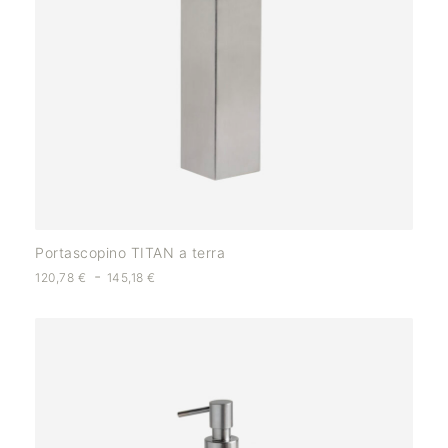
Portascopino TITAN a terra
-
120,78
€
145,18
€