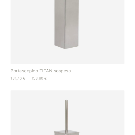
Portascopino TITAN sospeso
-
131,76
€
158,60
€