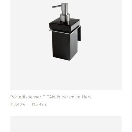
Portadispenser TITAN in ceramica Nera
-
113,46
€
135,42
€