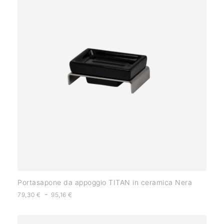
Portasapone da appoggio TITAN in ceramica Nera
-
79,30
€
95,16
€