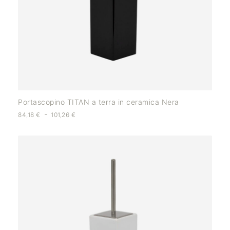
Portascopino TITAN a terra in ceramica Nera
-
84,18
€
101,26
€