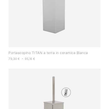
Portascopino TITAN a terra in ceramica Bianca
-
79,30
€
95,16
€