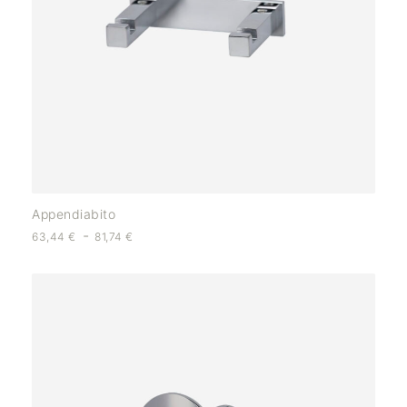
Appendiabito
-
63,44
€
81,74
€