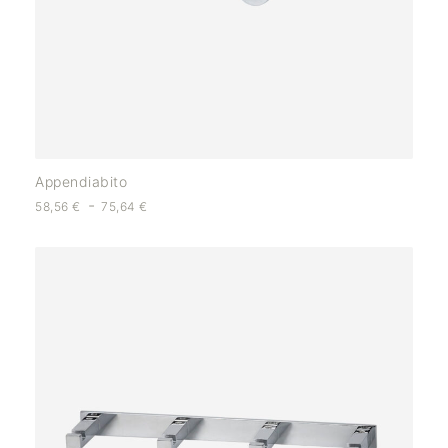
Appendiabito
-
58,56
€
75,64
€