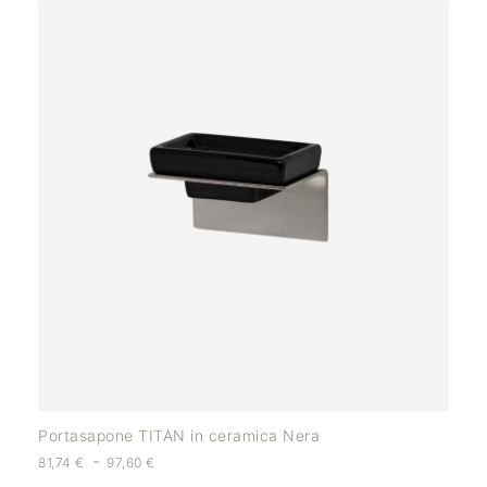
Portasapone TITAN in ceramica Nera
-
81,74
€
97,60
€