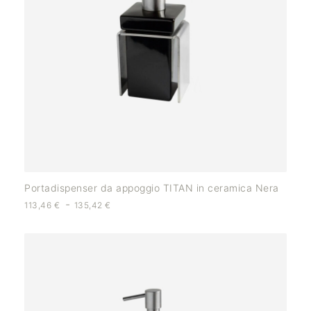
Portadispenser da appoggio TITAN in ceramica Nera
-
113,46
€
135,42
€