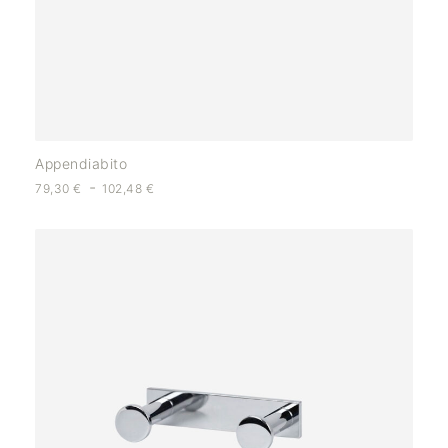
Appendiabito
-
79,30
€
102,48
€