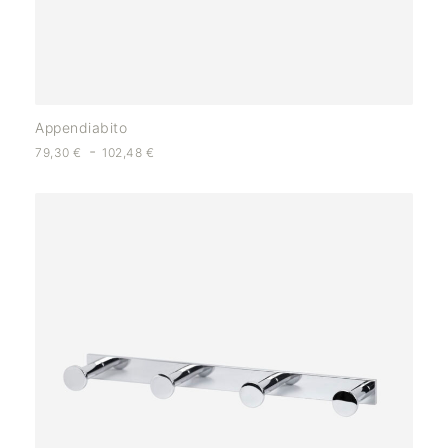
Appendiabito
-
79,30
€
102,48
€