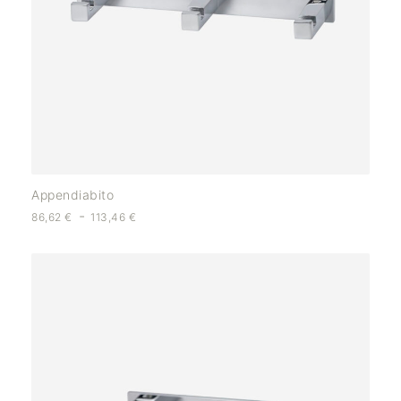
Appendiabito
-
86,62
€
113,46
€