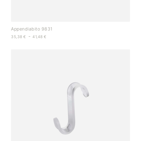
Appendiabito 9831
-
35,38
€
41,48
€