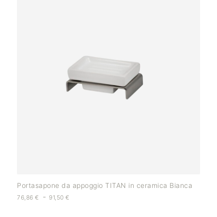
Portasapone da appoggio TITAN in ceramica Bianca
-
76,86
€
91,50
€