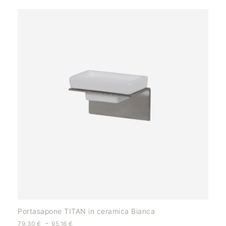
Portasapone TITAN in ceramica Bianca
-
79,30
€
95,16
€