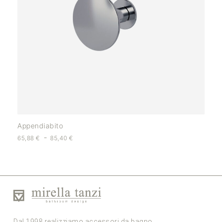
Appendiabito
-
65,88
€
85,40
€
Dal 1998 realizziamo accessori da bagno,