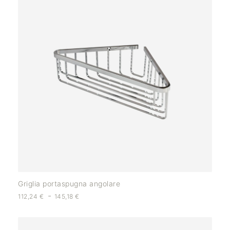
Griglia portaspugna angolare
-
112,24
€
145,18
€