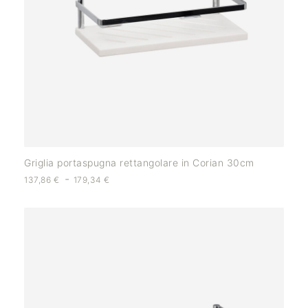
Griglia portaspugna rettangolare in Corian 30cm
-
137,86
€
179,34
€