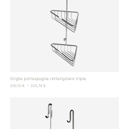
Griglia portaspugna rettangolare tripla
-
250,10
€
325,74
€