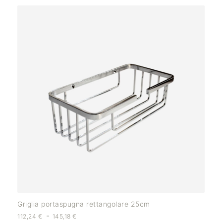
Griglia portaspugna rettangolare 25cm
-
112,24
€
145,18
€