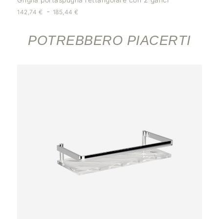
-
142,74
€
185,44
€
POTREBBERO PIACERTI