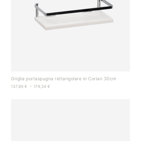
Griglia portaspugna rettangolare in Corian 30cm
-
137,86
€
179,34
€