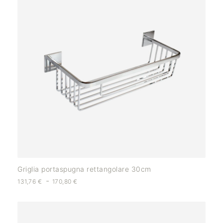
Griglia portaspugna rettangolare 30cm
-
131,76
€
170,80
€