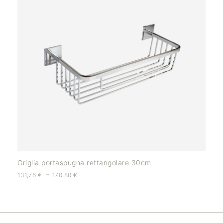
Griglia portaspugna rettangolare 30cm
-
131,76
€
170,80
€