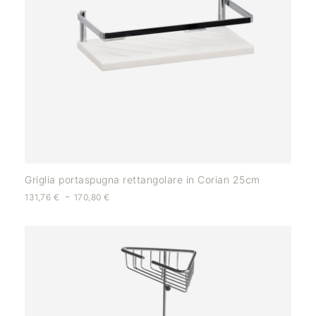
Griglia portaspugna rettangolare in Corian 25cm
-
131,76
€
170,80
€