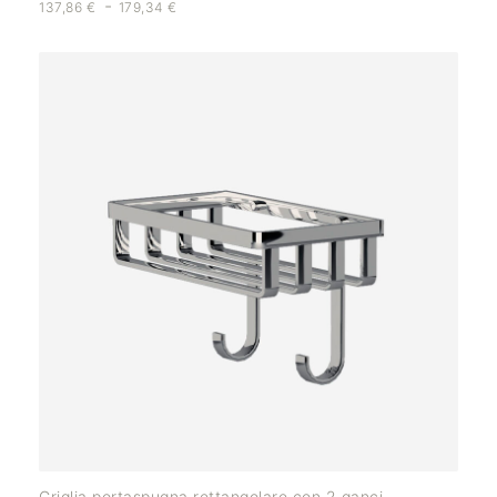
-
137,86
€
179,34
€
Griglia portaspugna rettangolare con 2 ganci