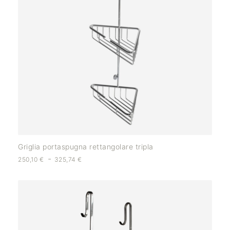
Griglia portaspugna rettangolare tripla
-
250,10
€
325,74
€