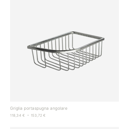
Griglia portaspugna angolare
-
118,34
€
153,72
€