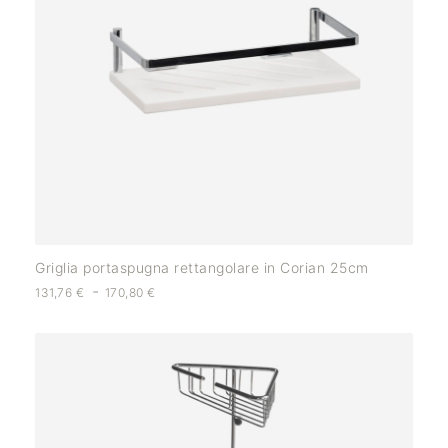
Griglia portaspugna rettangolare in Corian 25cm
-
131,76
€
170,80
€