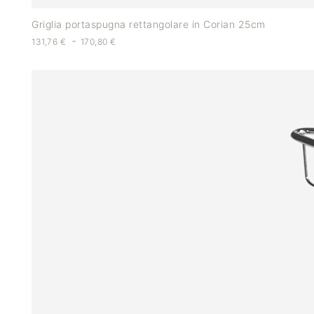
Griglia portaspugna rettangolare in Corian 25cm
-
131,76
€
170,80
€