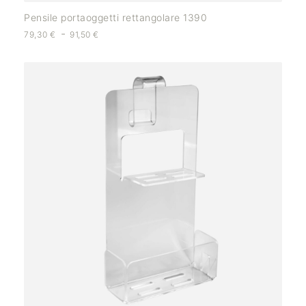
Pensile portaoggetti rettangolare 1390
-
79,30
€
91,50
€