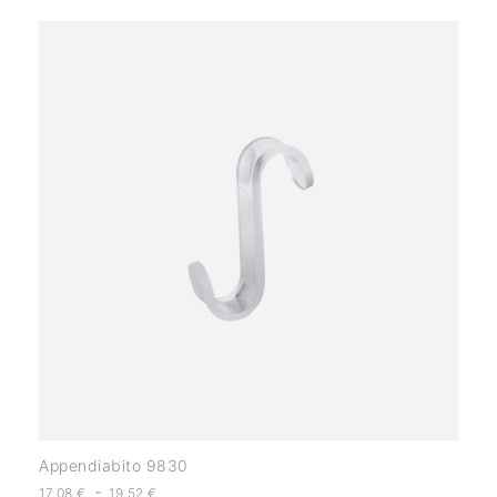
Appendiabito 9830
-
17,08
€
19,52
€