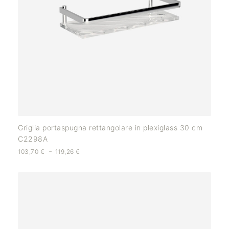
Griglia portaspugna rettangolare in plexiglass 30 cm
C2298A
-
103,70
€
119,26
€