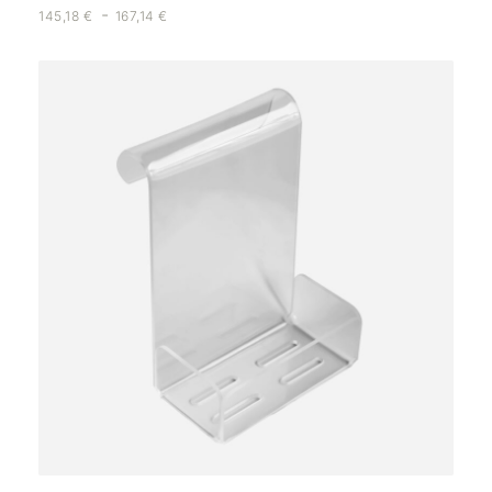
-
145,18
€
167,14
€