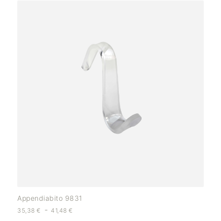
Appendiabito 9831
-
35,38
€
41,48
€