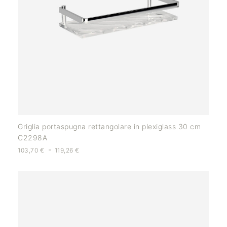
Griglia portaspugna rettangolare in plexiglass 30 cm
C2298A
-
103,70
€
119,26
€