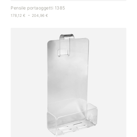
Pensile portaoggetti 1385
-
178,12
€
204,96
€