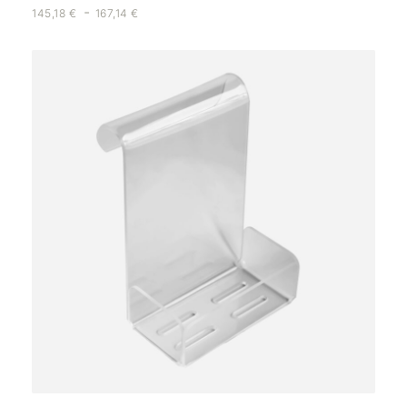
-
145,18
€
167,14
€