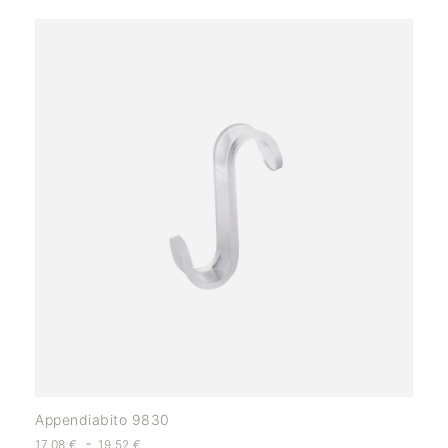
Appendiabito 9830
-
17,08
€
19,52
€