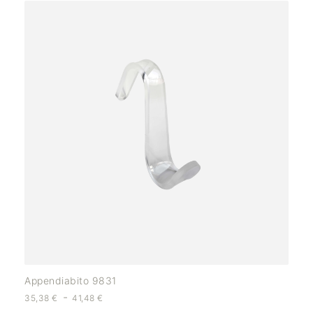
Appendiabito 9831
-
35,38
€
41,48
€