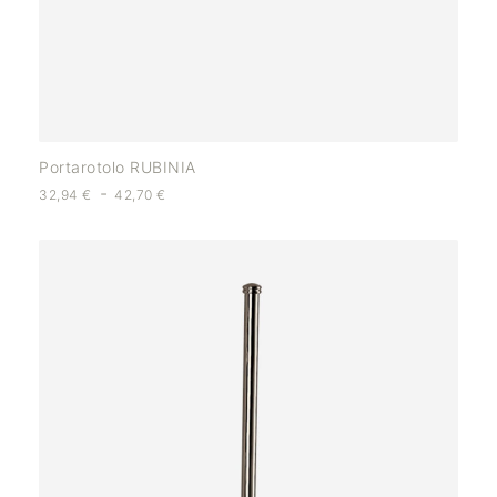
Portarotolo RUBINIA
-
32,94
€
42,70
€