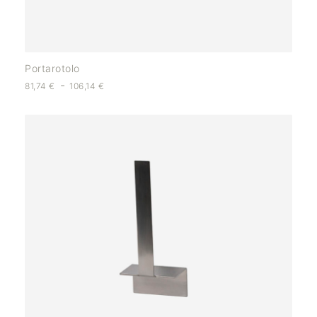
Portarotolo
-
81,74
€
106,14
€