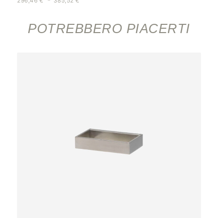
296,46
€
385,52
€
POTREBBERO PIACERTI