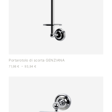
Portarotolo di scorta GENZIANA
-
71,98
€
93,94
€