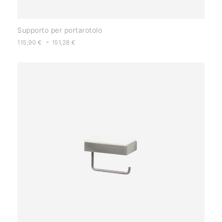
Supporto per portarotolo
-
115,90
€
151,28
€