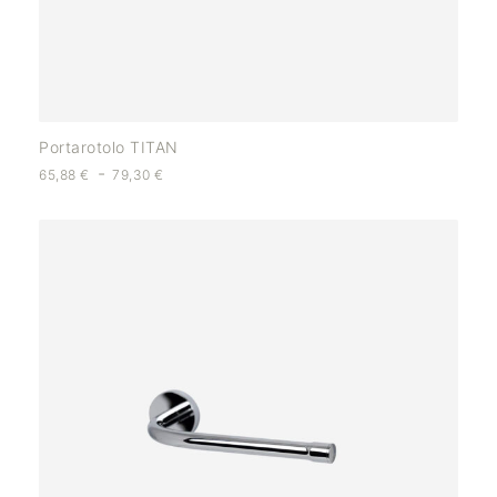
Portarotolo TITAN
-
65,88
€
79,30
€