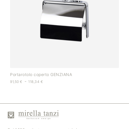
Portarotolo coperto GENZIANA
-
91,50
€
118,34
€