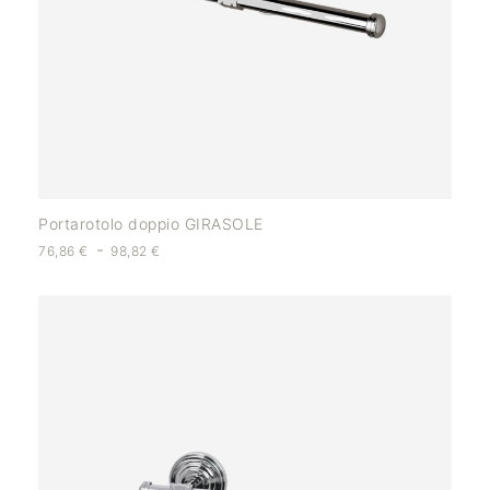
Portarotolo doppio GIRASOLE
-
76,86
€
98,82
€