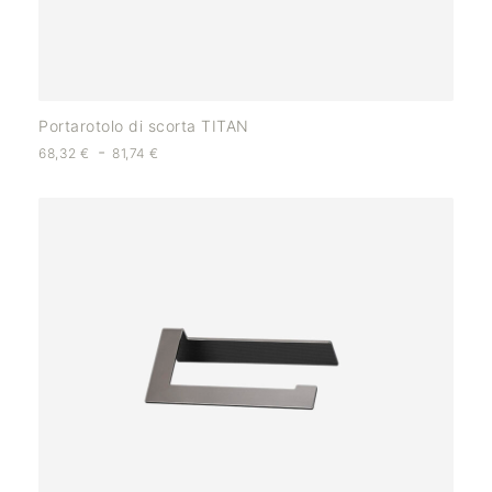
Portarotolo di scorta TITAN
-
68,32
€
81,74
€