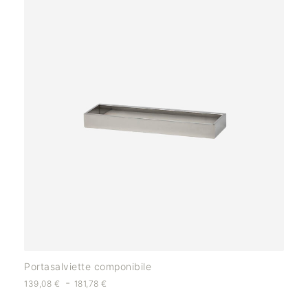
Portasalviette componibile
-
139,08
€
181,78
€