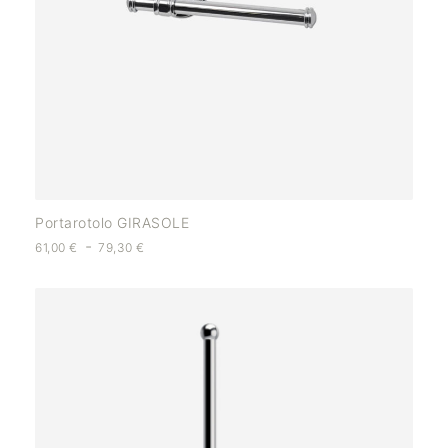
Portarotolo GIRASOLE
-
61,00
€
79,30
€