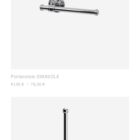
Portarotolo GIRASOLE
-
61,00
€
79,30
€