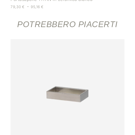
-
79,30
€
95,16
€
POTREBBERO PIACERTI