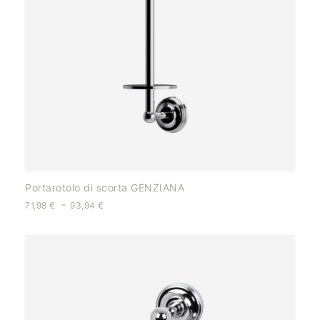
Portarotolo di scorta GENZIANA
-
71,98
€
93,94
€