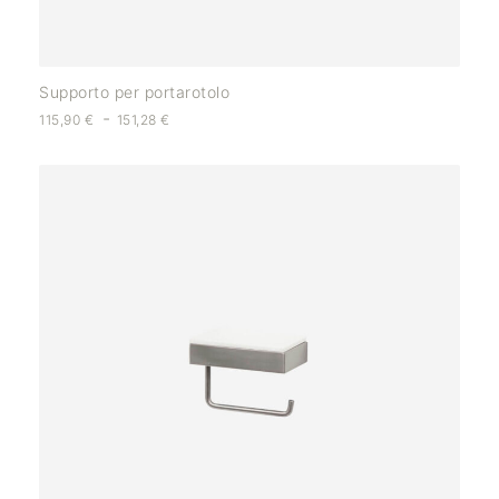
Supporto per portarotolo
-
115,90
€
151,28
€