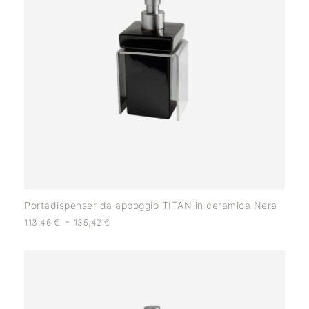
Portadispenser da appoggio TITAN in ceramica Nera
-
113,46
€
135,42
€