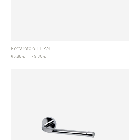
Portarotolo TITAN
-
65,88
€
79,30
€