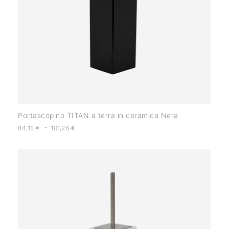
Portascopino TITAN a terra in ceramica Nera
-
84,18
€
101,26
€