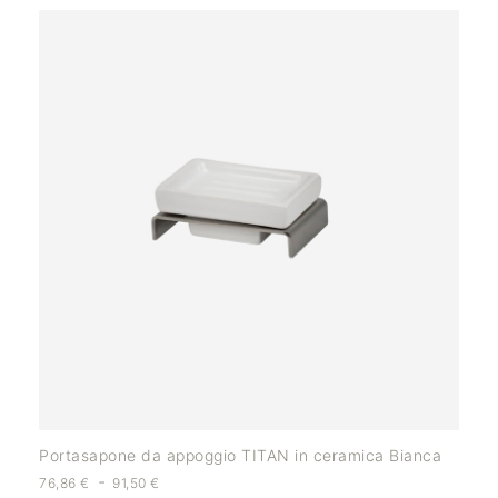
Portasapone da appoggio TITAN in ceramica Bianca
-
76,86
€
91,50
€