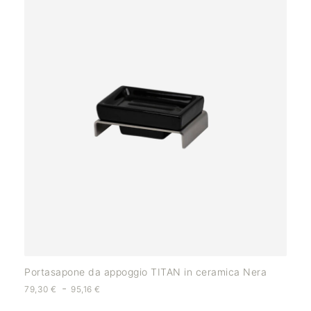
Portasapone da appoggio TITAN in ceramica Nera
-
79,30
€
95,16
€