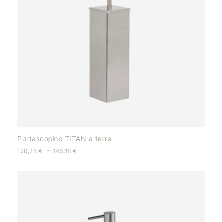
Portascopino TITAN a terra
-
120,78
€
145,18
€