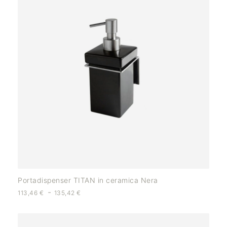
Portadispenser TITAN in ceramica Nera
-
113,46
€
135,42
€