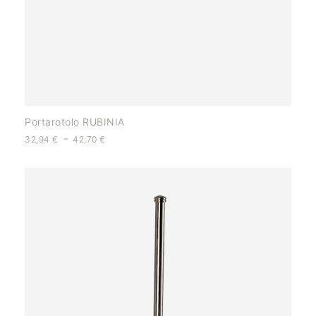
Portarotolo RUBINIA
-
32,94
€
42,70
€