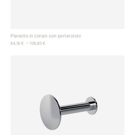
Pianetto in corian con portarotolo
-
84,18
€
109,80
€