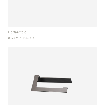
Portarotolo
-
81,74
€
106,14
€