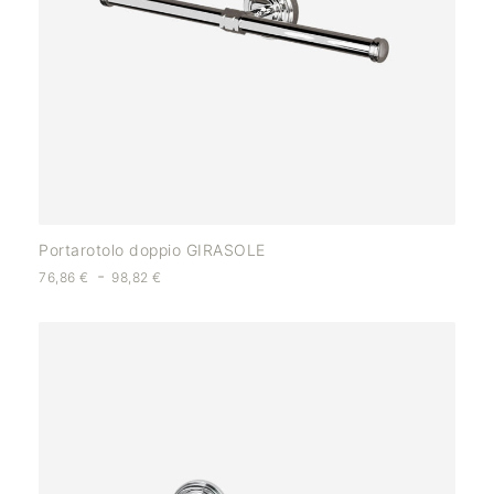
Portarotolo doppio GIRASOLE
-
76,86
€
98,82
€