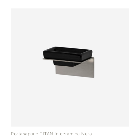
Portasapone TITAN in ceramica Nera