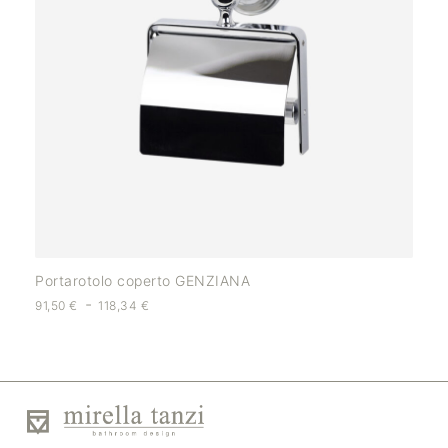
Portarotolo coperto GENZIANA
-
91,50
€
118,34
€