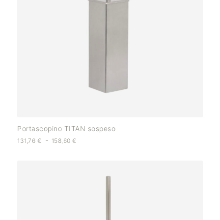
Portascopino TITAN sospeso
-
131,76
€
158,60
€