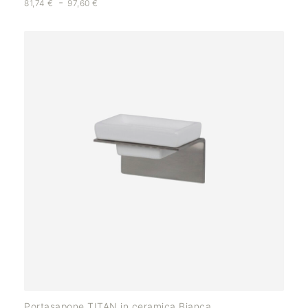
-
81,74
€
97,60
€
Portasapone TITAN in ceramica Bianca