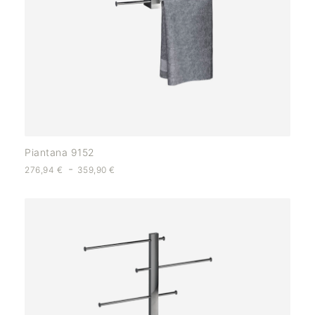
Piantana 9152
-
276,94
€
359,90
€