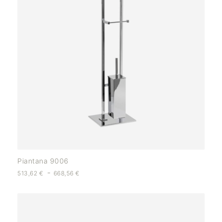
Piantana 9006
-
513,62
€
668,56
€