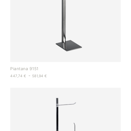
Piantana 9151
-
447,74
€
581,94
€