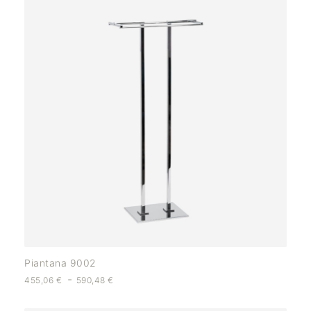
Piantana 9002
-
455,06
€
590,48
€