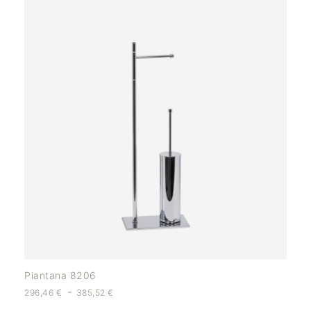
Piantana 8206
-
296,46
€
385,52
€