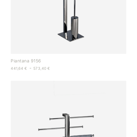
Piantana 9156
-
441,64
€
573,40
€