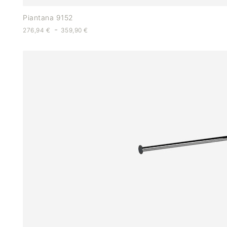
Piantana 9152
-
276,94
€
359,90
€