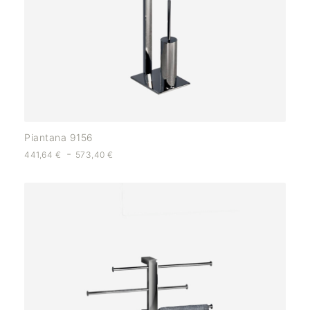
Piantana 9156
-
441,64
€
573,40
€