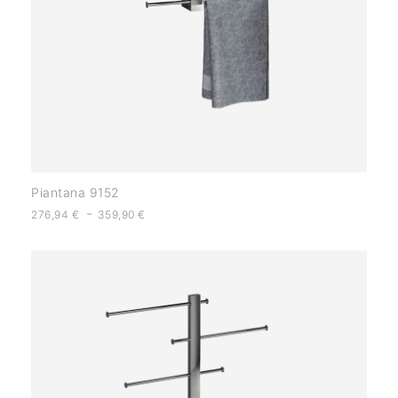
Piantana 9152
-
276,94
€
359,90
€