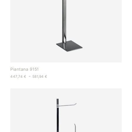
Piantana 9151
-
447,74
€
581,94
€