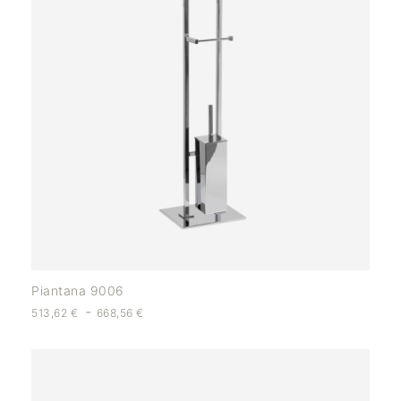
Piantana 9006
-
513,62
€
668,56
€