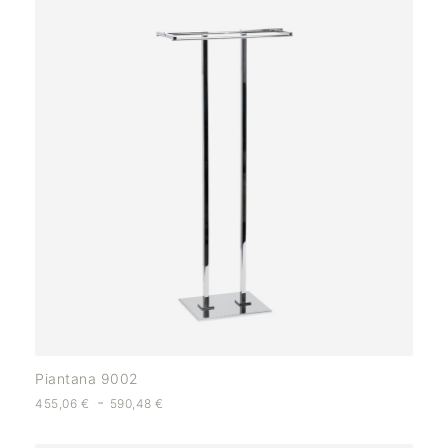
Piantana 9002
-
455,06
€
590,48
€