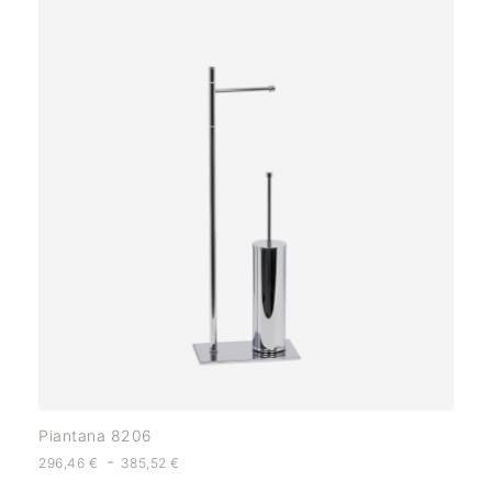
Piantana 8206
-
296,46
€
385,52
€