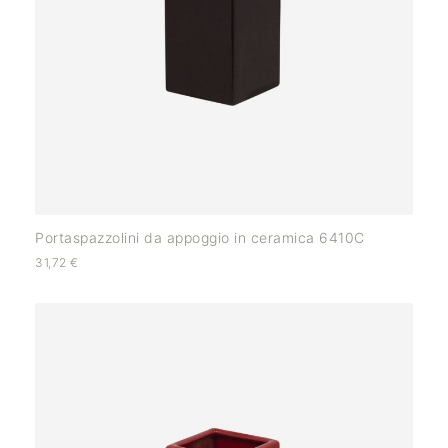
Portaspazzolini da appoggio in ceramica 6410C
31,72
€