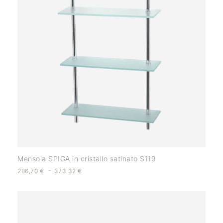
Mensola SPIGA in cristallo satinato S119
-
286,70
€
373,32
€