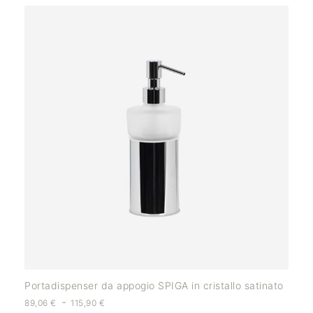
Portadispenser da appogio SPIGA in cristallo satinato
-
89,06
€
115,90
€