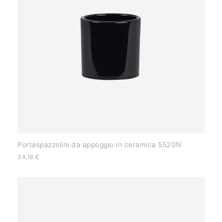
Portaspazzolini da appoggio in ceramica 5520N
34,16
€