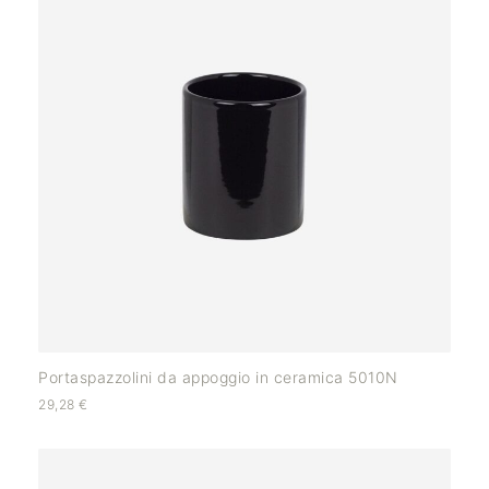
Portaspazzolini da appoggio in ceramica 5010N
29,28
€