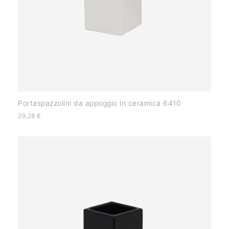
Portaspazzolini da appoggio in ceramica 6410
29,28
€