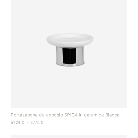
Portasapone da appogio SPIGA in ceramica Bianca
-
51,24
€
67,10
€