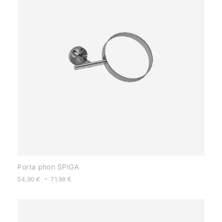
Porta phon SPIGA
-
54,90
€
71,98
€