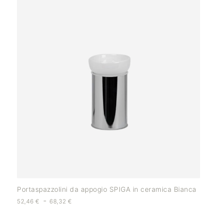
Portaspazzolini da appogio SPIGA in ceramica Bianca
-
52,46
€
68,32
€