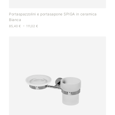
Portaspazzolini e portasapone SPIGA in ceramica
Bianca
-
85,40
€
111,02
€