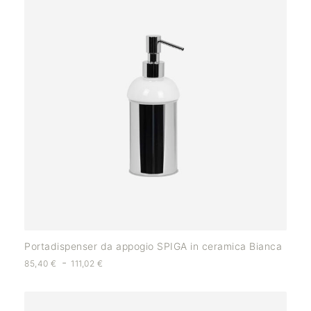
Portadispenser da appogio SPIGA in ceramica Bianca
-
85,40
€
111,02
€