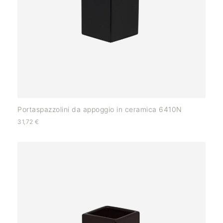
Portaspazzolini da appoggio in ceramica 6410N
31,72
€