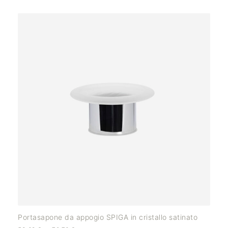
Portasapone da appogio SPIGA in cristallo satinato