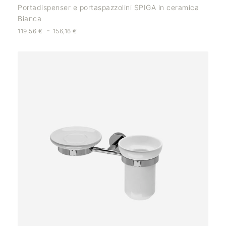
Portadispenser e portaspazzolini SPIGA in ceramica
Bianca
-
119,56
€
156,16
€