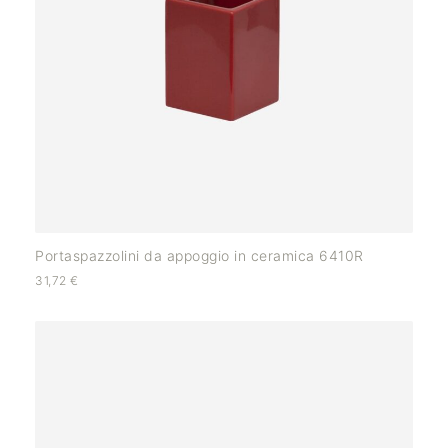
Portaspazzolini da appoggio in ceramica 6410R
31,72
€