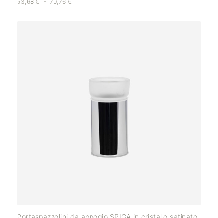
-
53,68
€
70,76
€
Portaspazzolini da appogio SPIGA in cristallo satinato