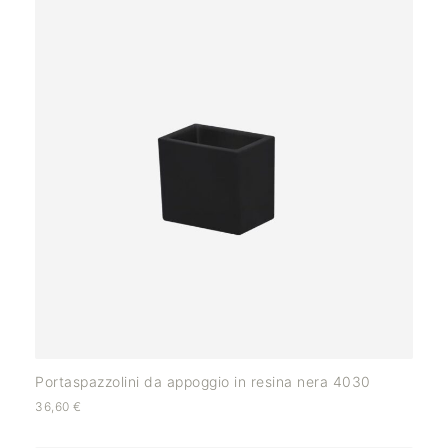
Portaspazzolini da appoggio in resina nera 4030
36,60
€