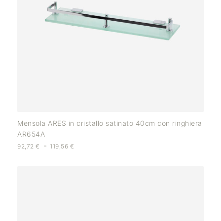
Mensola ARES in cristallo satinato 40cm con ringhiera
AR654A
-
92,72
€
119,56
€