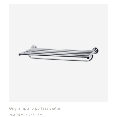
Griglia ripiano portasalviette
-
203,74
€
265,96
€