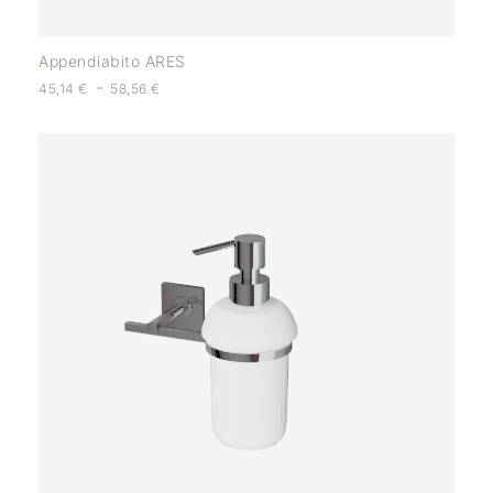
Appendiabito ARES
-
45,14
€
58,56
€