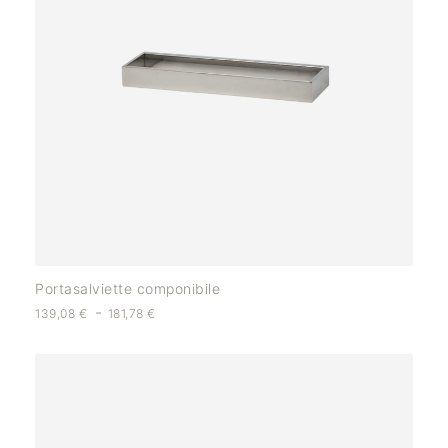
Portasalviette componibile
-
139,08
€
181,78
€