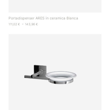
Portadispenser ARES in ceramica Bianca
-
111,02
€
143,96
€