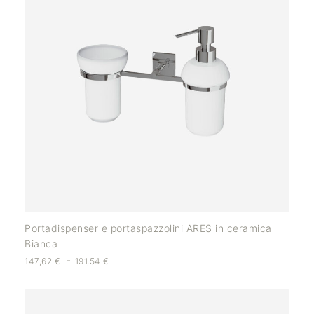
Portadispenser e portaspazzolini ARES in ceramica
Bianca
-
147,62
€
191,54
€