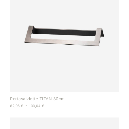
Portasalviette TITAN 30cm
-
82,96
€
100,04
€