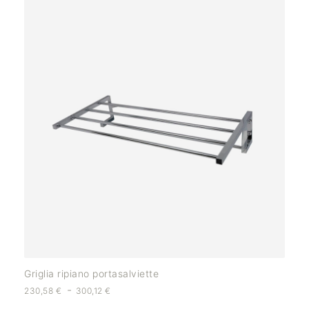
Griglia ripiano portasalviette
-
230,58
€
300,12
€