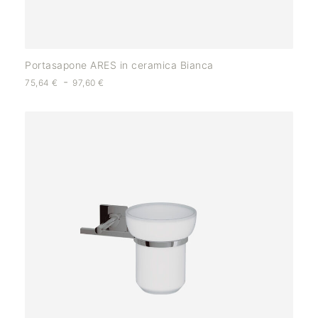
Portasapone ARES in ceramica Bianca
-
75,64
€
97,60
€