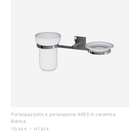
Portaspazzolini e portasapone ARES in ceramica
Bianca
-
113,46
€
147,62
€