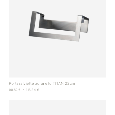
Portasalviette ad anello TITAN 22cm
-
98,82
€
118,34
€