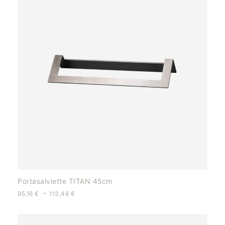
Portasalviette TITAN 45cm
-
95,16
€
113,46
€