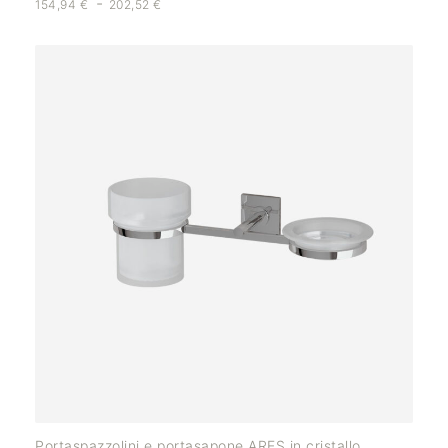
-
154,94
€
202,52
€
Portaspazzolini e portasapone ARES in cristallo