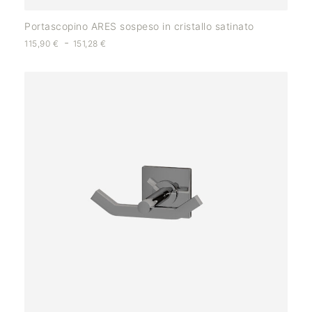
Portascopino ARES sospeso in cristallo satinato
-
115,90
€
151,28
€