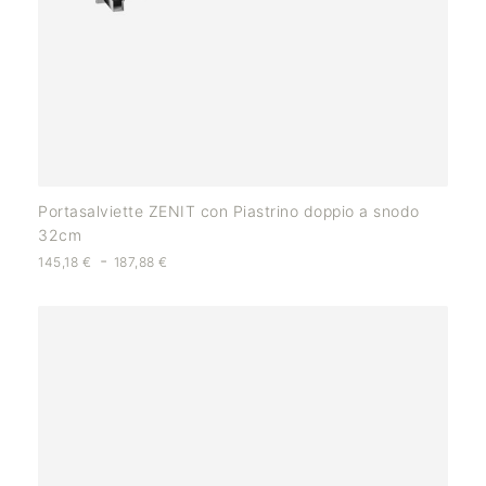
Portasalviette ZENIT con Piastrino doppio a snodo
32cm
-
145,18
€
187,88
€