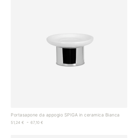
Portasapone da appogio SPIGA in ceramica Bianca
-
51,24
€
67,10
€