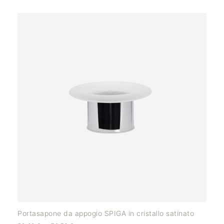
Portasapone da appogio SPIGA in cristallo satinato