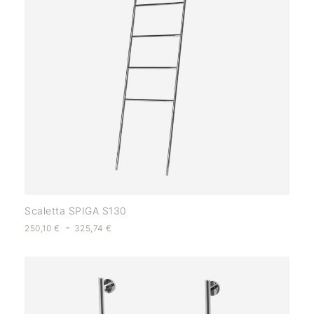
Scaletta SPIGA S130
-
250,10
€
325,74
€