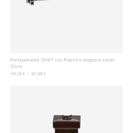
Portasalviette ZENIT con Piastrino doppio a snodo
32cm
-
145,18
€
187,88
€