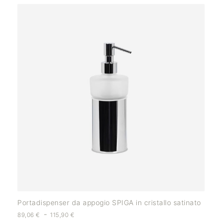
Portadispenser da appogio SPIGA in cristallo satinato
-
89,06
€
115,90
€