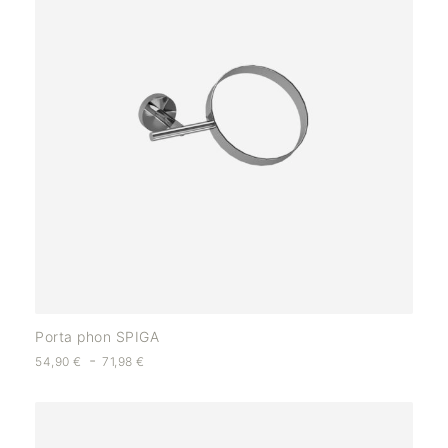
Porta phon SPIGA
-
54,90
€
71,98
€