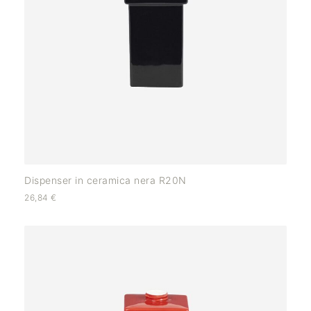
Dispenser in ceramica nera R20N
26,84
€