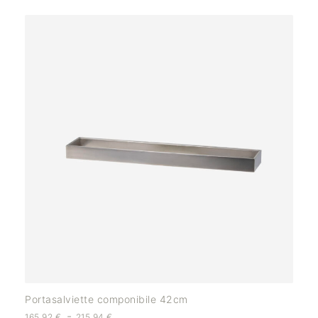
Portasalviette componibile 42cm
-
165,92
€
215,94
€