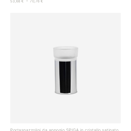
-
53,68
€
70,76
€
Portaspazzolini da appogio SPIGA in cristallo satinato