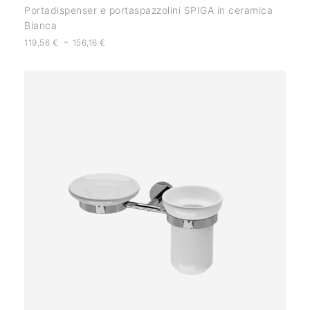
Portadispenser e portaspazzolini SPIGA in ceramica
Bianca
-
119,56
€
156,16
€