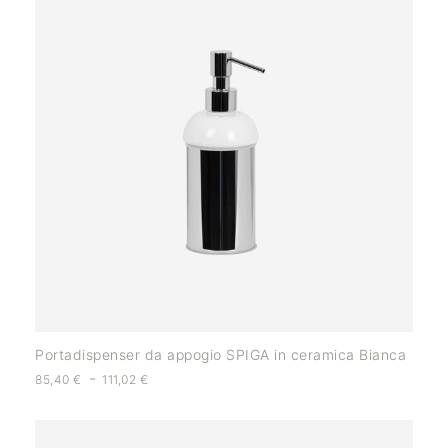
Portadispenser da appogio SPIGA in ceramica Bianca
-
85,40
€
111,02
€