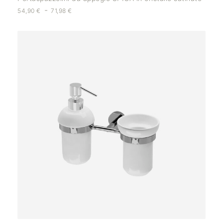
-
54,90
€
71,98
€