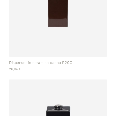
Dispenser in ceramica cacao R20C
26,84
€