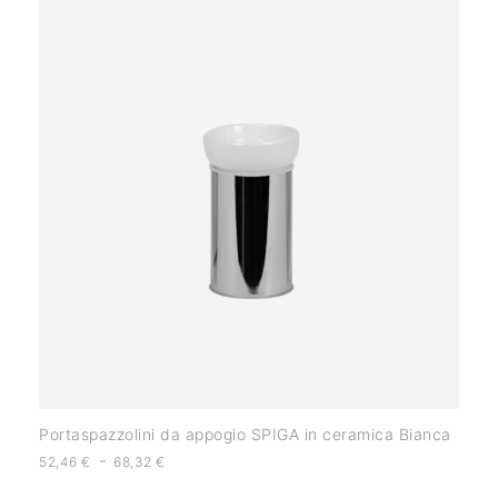
Portaspazzolini da appogio SPIGA in ceramica Bianca
-
52,46
€
68,32
€