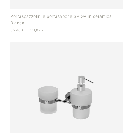
Portaspazzolini e portasapone SPIGA in ceramica
Bianca
-
85,40
€
111,02
€