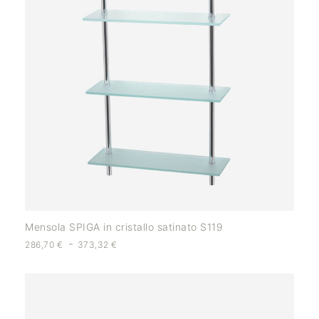
Mensola SPIGA in cristallo satinato S119
-
286,70
€
373,32
€