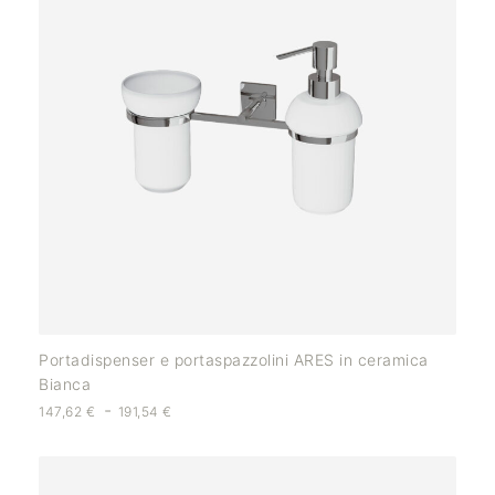
Portadispenser e portaspazzolini ARES in ceramica
Bianca
-
147,62
€
191,54
€