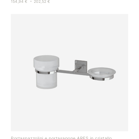
-
154,94
€
202,52
€
Portaspazzolini e portasapone ARES in cristallo