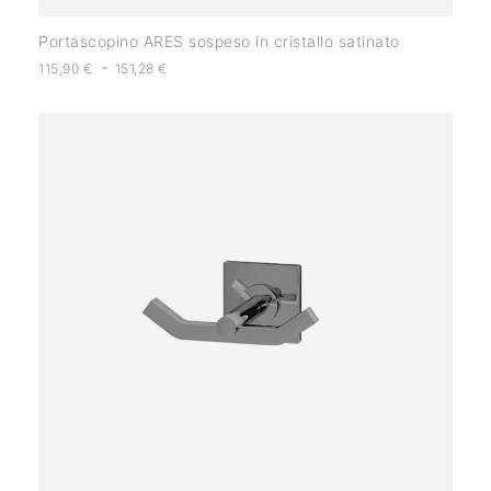
Portascopino ARES sospeso in cristallo satinato
-
115,90
€
151,28
€