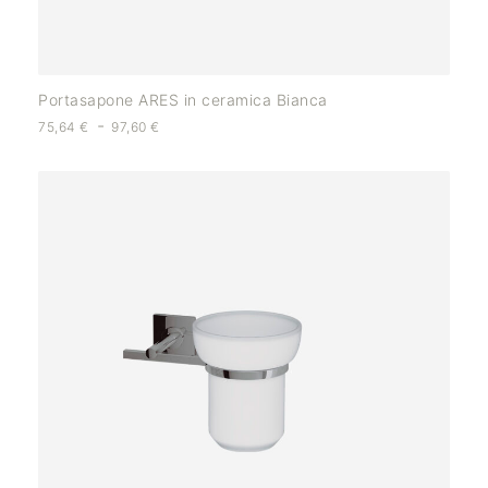
Portasapone ARES in ceramica Bianca
-
75,64
€
97,60
€