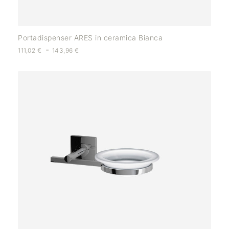
Portadispenser ARES in ceramica Bianca
-
111,02
€
143,96
€