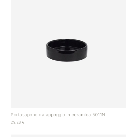
Portasapone da appoggio in ceramica 5011N
29,28
€