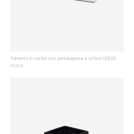
Pianetto in corian con portasapone e unforo ID020
91,50
€