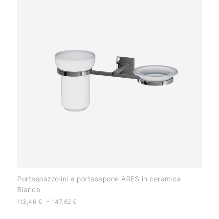
Portaspazzolini e portasapone ARES in ceramica
Bianca
-
113,46
€
147,62
€