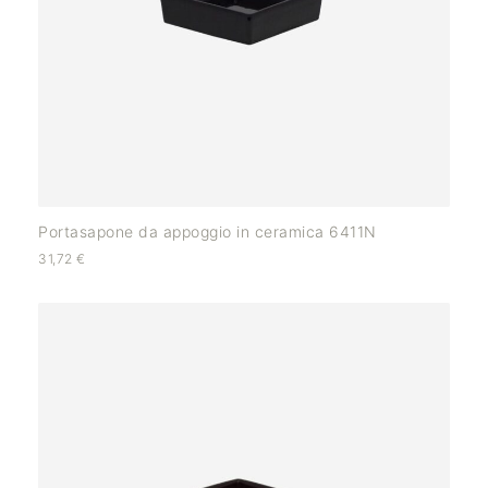
Portasapone da appoggio in ceramica 6411N
31,72
€