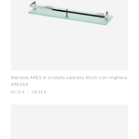
Mensola ARES in cristallo satinato 40cm con ringhiera
AR654A
-
92,72
€
119,56
€