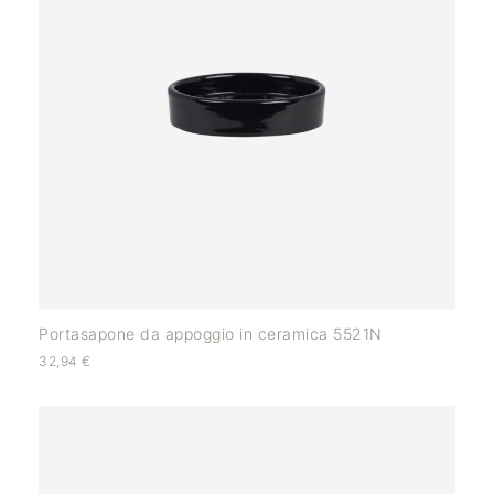
Portasapone da appoggio in ceramica 5521N
32,94
€