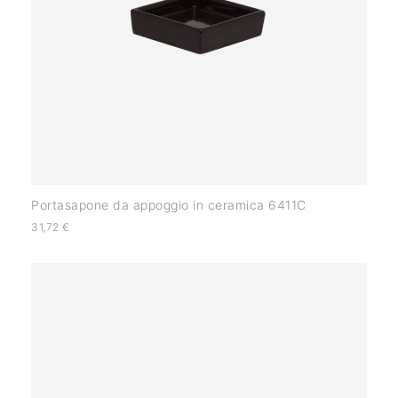
Portasapone da appoggio in ceramica 6411C
31,72
€