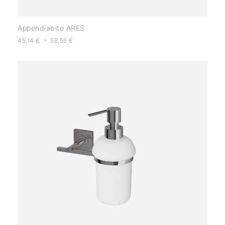
Appendiabito ARES
-
45,14
€
58,56
€