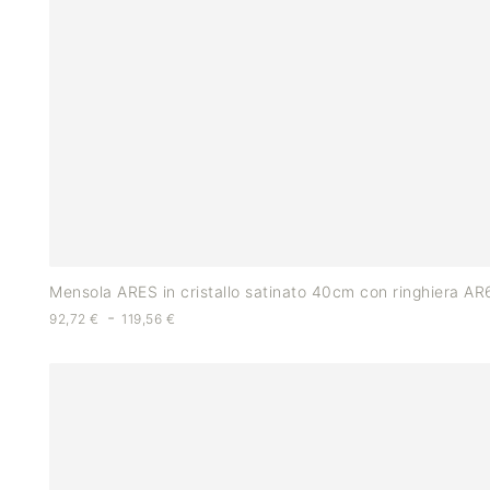
Mensola ARES in cristallo satinato 40cm con ringhiera A
-
92,72
€
119,56
€