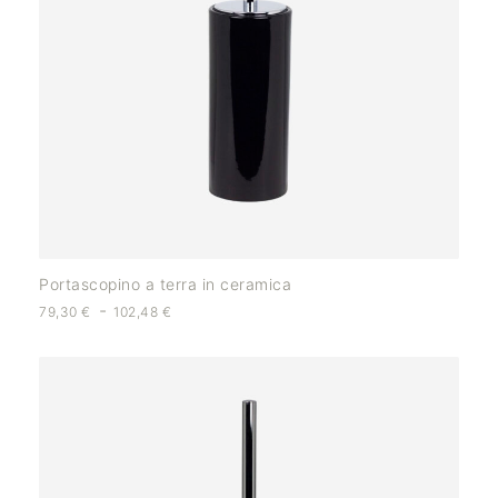
Portascopino a terra in ceramica
-
79,30
€
102,48
€