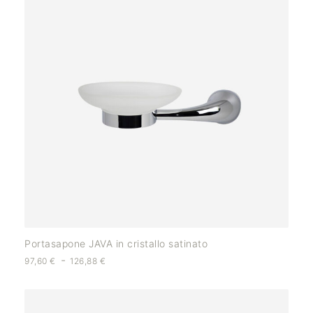
Portasapone JAVA in cristallo satinato
-
97,60
€
126,88
€