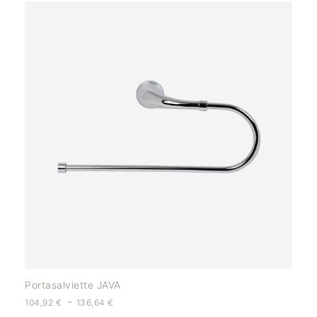
Portasalviette JAVA
-
104,92
€
136,64
€