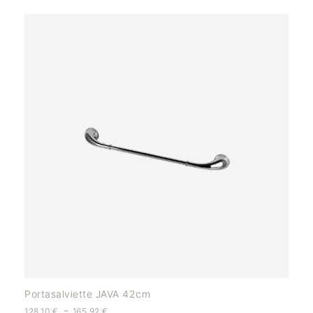
Portasalviette JAVA 42cm
-
128,10
€
165,92
€