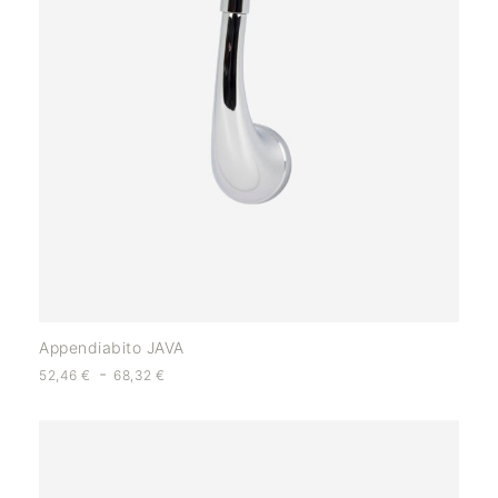
Appendiabito JAVA
-
52,46
€
68,32
€