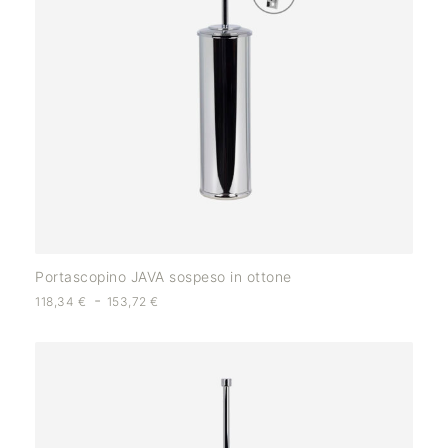
Portascopino JAVA sospeso in ottone
-
118,34
€
153,72
€