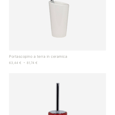
Portascopino a terra in ceramica
-
63,44
€
81,74
€