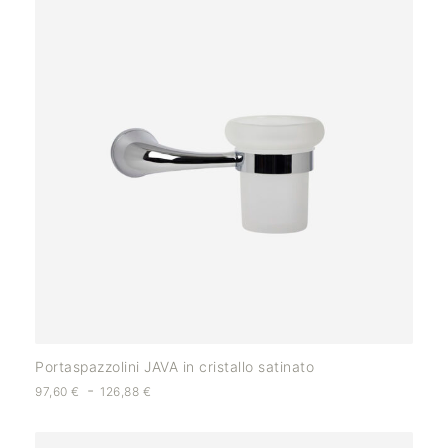
Portaspazzolini JAVA in cristallo satinato
-
97,60
€
126,88
€