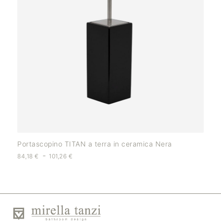
Portascopino TITAN a terra in ceramica Nera
-
84,18
€
101,26
€