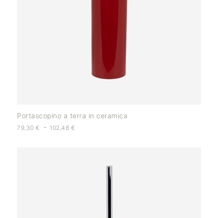
Portascopino a terra in ceramica
-
79,30
€
102,48
€