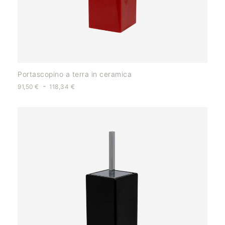
Portascopino a terra in ceramica
-
91,50
€
118,34
€