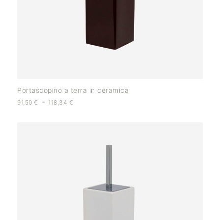
Portascopino a terra in ceramica
-
91,50
€
118,34
€