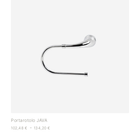
Portarotolo JAVA
-
102,48
€
134,20
€