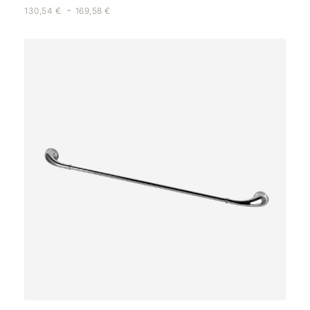
-
130,54
€
169,58
€