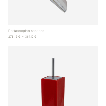
Portascopino sospeso
-
278,16
€
361,12
€