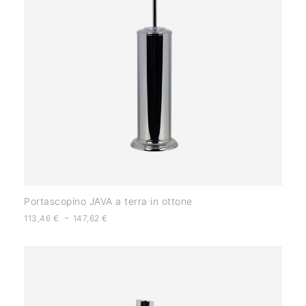
Portascopino JAVA a terra in ottone
-
113,46
€
147,62
€