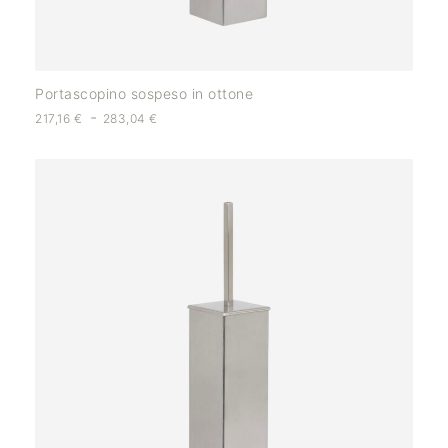
Portascopino sospeso in ottone
-
217,16
€
283,04
€