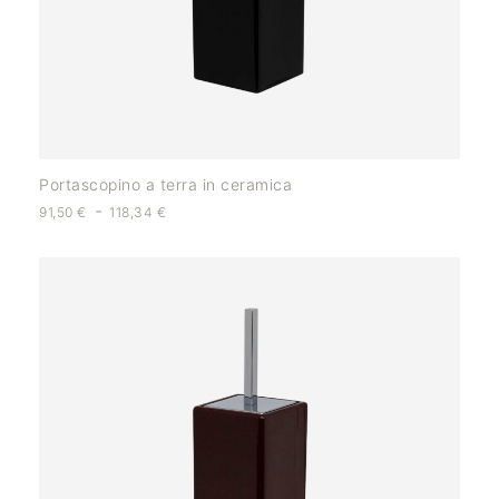
Portascopino a terra in ceramica
-
91,50
€
118,34
€