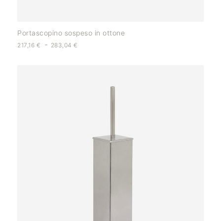
Portascopino sospeso in ottone
-
217,16
€
283,04
€