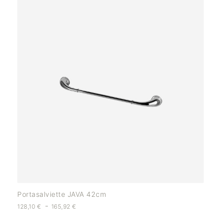
Portasalviette JAVA 42cm
-
128,10
€
165,92
€