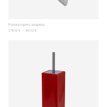
Portascopino sospeso
-
278,16
€
361,12
€