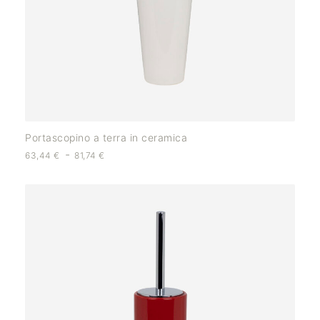
Portascopino a terra in ceramica
-
63,44
€
81,74
€