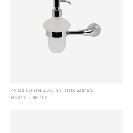
Portadispenser JAVA in cristallo satinato
-
130,54
€
169,58
€