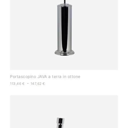
Portascopino JAVA a terra in ottone
-
113,46
€
147,62
€