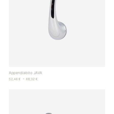
Appendiabito JAVA
-
52,46
€
68,32
€