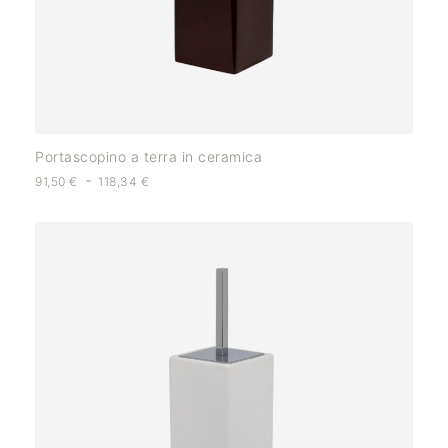
Portascopino a terra in ceramica
-
91,50
€
118,34
€