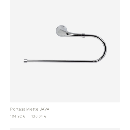
Portasalviette JAVA
-
104,92
€
136,64
€