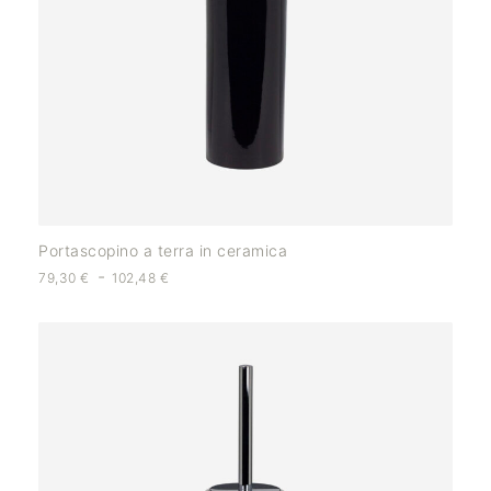
Portascopino a terra in ceramica
-
79,30
€
102,48
€