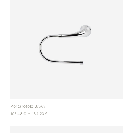
Portarotolo JAVA
-
102,48
€
134,20
€