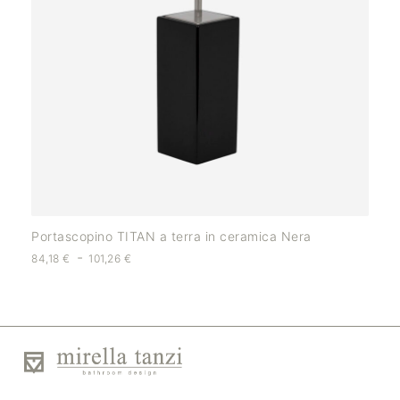
Portascopino TITAN a terra in ceramica Nera
-
84,18
€
101,26
€