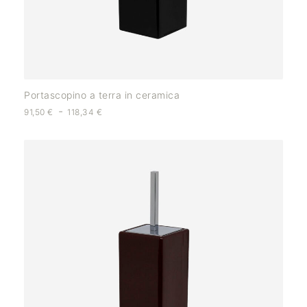
Portascopino a terra in ceramica
-
91,50
€
118,34
€