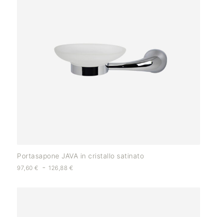
Portasapone JAVA in cristallo satinato
-
97,60
€
126,88
€