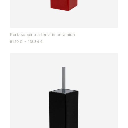
Portascopino a terra in ceramica
-
91,50
€
118,34
€