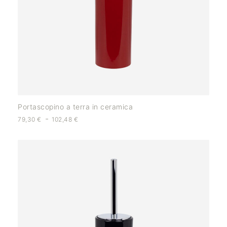
Portascopino a terra in ceramica
-
79,30
€
102,48
€