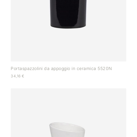
Portaspazzolini da appoggio in ceramica 5520N
34,16
€