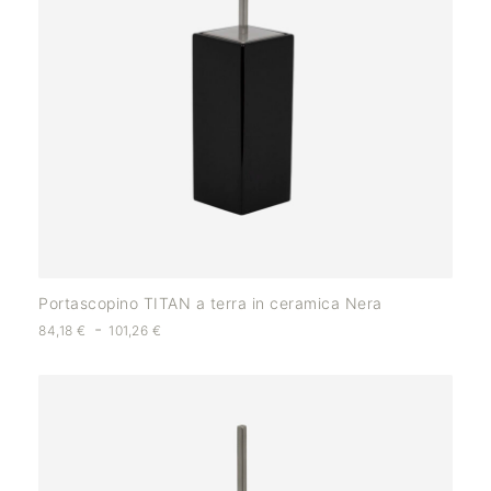
Portascopino TITAN a terra in ceramica Nera
-
84,18
€
101,26
€