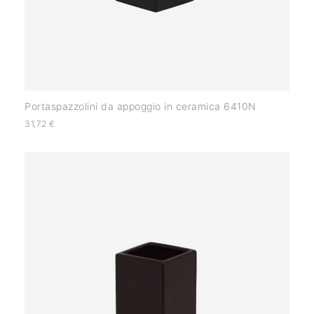
Portaspazzolini da appoggio in ceramica 6410N
31,72
€