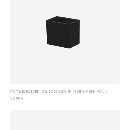
Portaspazzolini da appoggio in resina nera 4030
36,60
€