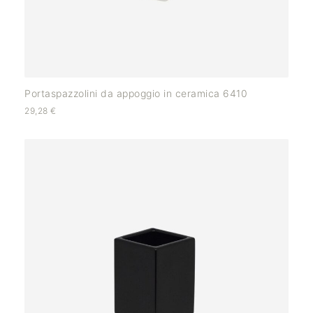
Portaspazzolini da appoggio in ceramica 6410
29,28
€