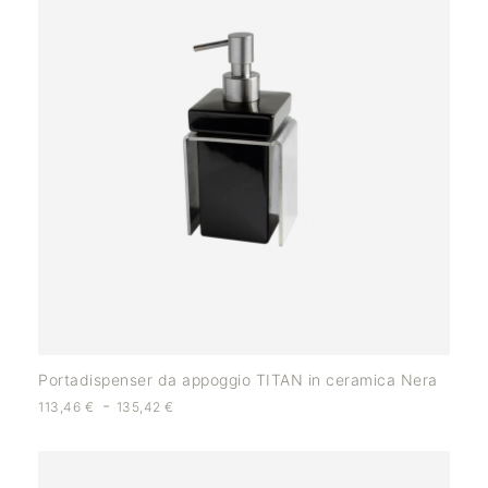
Portadispenser da appoggio TITAN in ceramica Nera
-
113,46
€
135,42
€