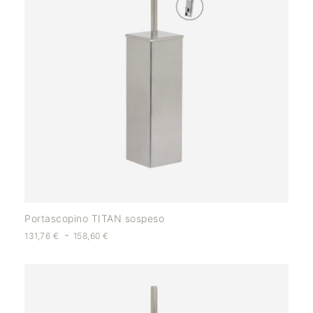
Portascopino TITAN sospeso
-
131,76
€
158,60
€