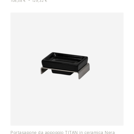
-
108,58
€
129,32
€
Portasapone da appoggio TITAN in ceramica Nera