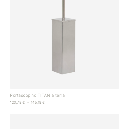
Portascopino TITAN a terra
-
120,78
€
145,18
€