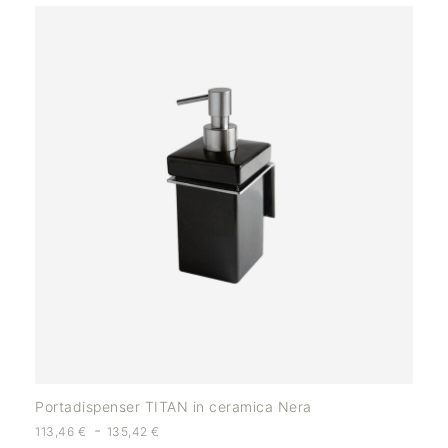
Portadispenser TITAN in ceramica Nera
-
113,46
€
135,42
€