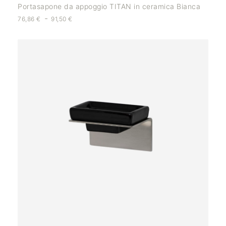
Portasapone da appoggio TITAN in ceramica Bianca
-
76,86
€
91,50
€