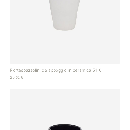
Portaspazzolini da appoggio in ceramica 5110
25,62
€