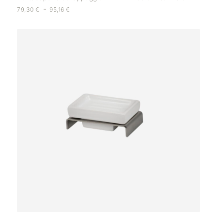
-
79,30
€
95,16
€