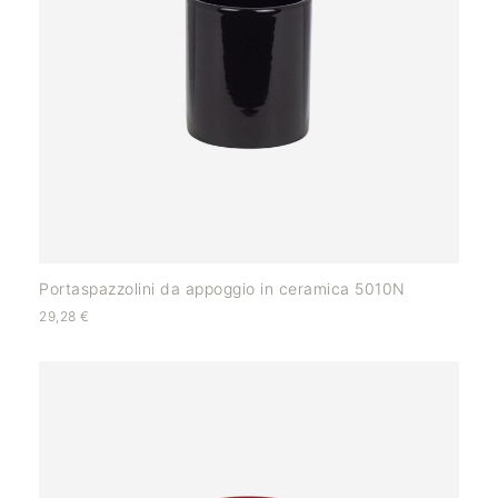
Portaspazzolini da appoggio in ceramica 5010N
29,28
€