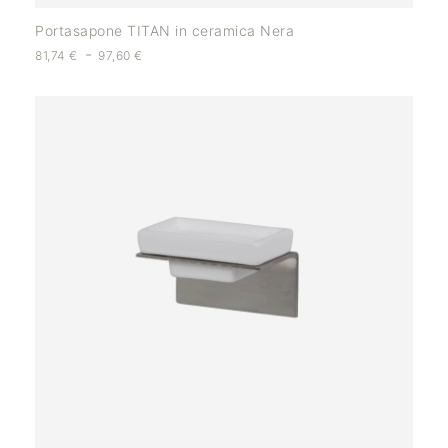
Portasapone TITAN in ceramica Nera
-
81,74
€
97,60
€