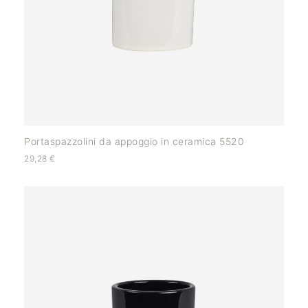
Portaspazzolini da appoggio in ceramica 5520
29,28
€