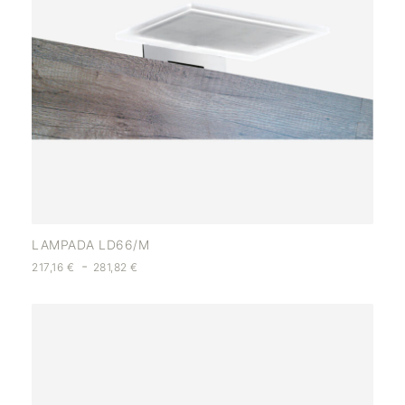
LAMPADA LD66/M
-
217,16
€
281,82
€