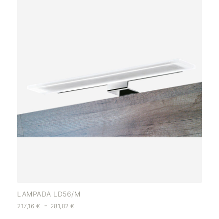
LAMPADA LD56/M
-
217,16
€
281,82
€