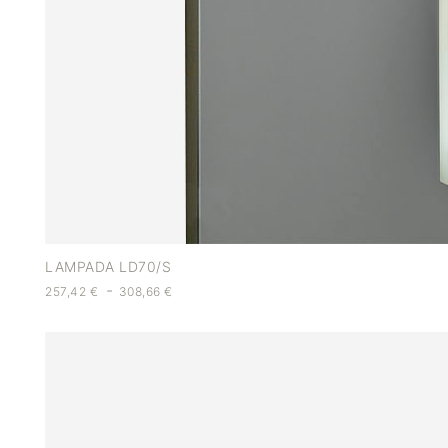
LAMPADA LD70/S
-
257,42
€
308,66
€