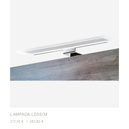
LAMPADA LD56/M
-
217,16
€
281,82
€