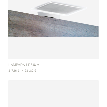
LAMPADA LD66/M
-
217,16
€
281,82
€