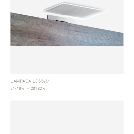
LAMPADA LD66/M
-
217,16
€
281,82
€