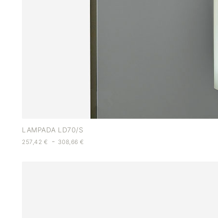
LAMPADA LD70/S
-
257,42
€
308,66
€