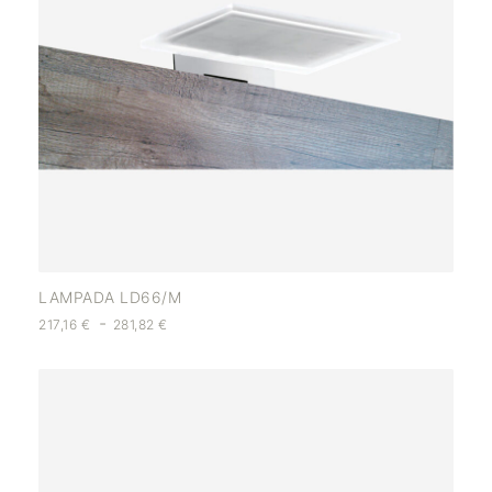
LAMPADA LD66/M
-
217,16
€
281,82
€