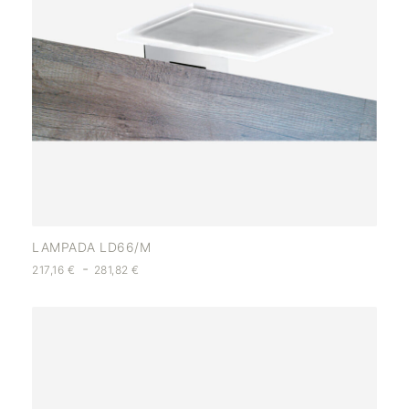
LAMPADA LD66/M
-
217,16
€
281,82
€